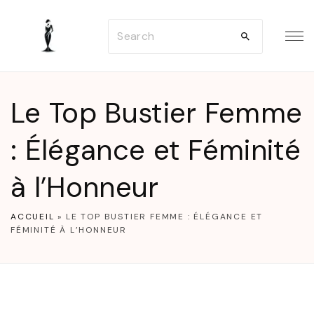
S
S
k
e
i
a
p
r
t
Le Top Bustier Femme
c
o
h
: Élégance et Féminité
c
f
o
à l’Honneur
o
n
r
t
ACCUEIL
»
LE TOP BUSTIER FEMME : ÉLÉGANCE ET
:
e
FÉMINITÉ À L’HONNEUR
n
t