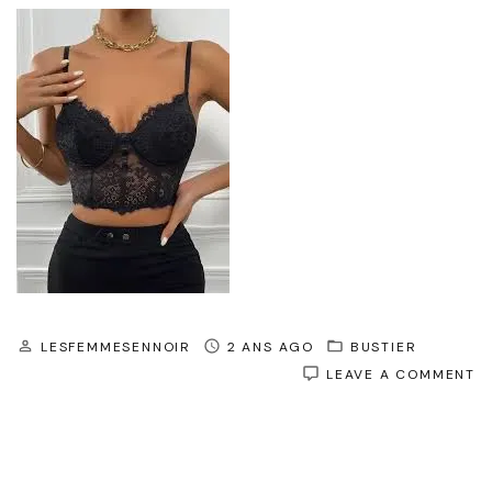
LESFEMMESENNOIR
2 ANS AGO
BUSTIER
O
LEAVE A COMMENT
L
T
B
F
: