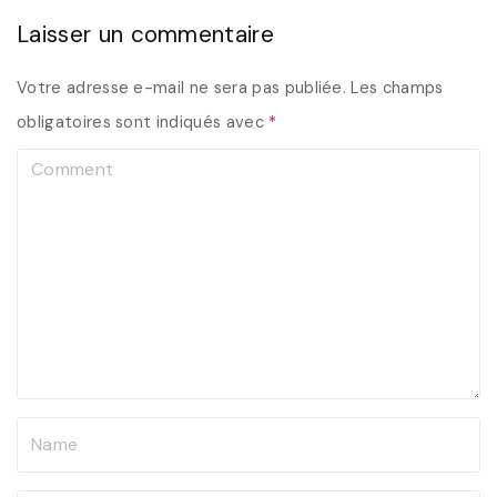
Laisser un commentaire
Votre adresse e-mail ne sera pas publiée.
Les champs
obligatoires sont indiqués avec
*
C
o
m
m
e
n
t
N
a