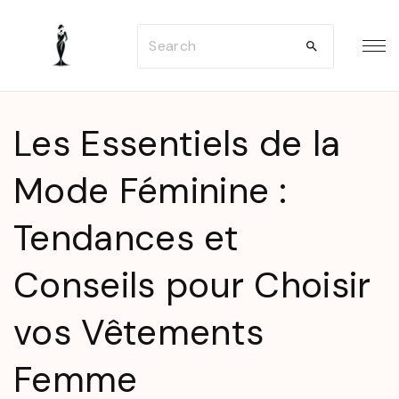
S
S
k
e
i
a
p
r
t
Les Essentiels de la
c
o
h
Mode Féminine :
c
f
o
Tendances et
o
n
r
t
Conseils pour Choisir
:
e
n
vos Vêtements
t
Femme