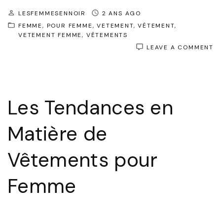
LESFEMMESENNOIR
2 ANS AGO
FEMME
POUR FEMME
VETEMENT
VÉTEMENT
VETEMENT FEMME
VÊTEMENTS
O
LEAVE A COMMENT
L
E
D
L
M
Les Tendances en
F
:
T
Matière de
E
C
P
Vêtements pour
C
V
Femme
V
F