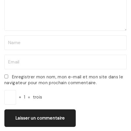
e
n
t
N
a
m
E
e
m
*
a
Enregistrer mon nom, mon e-mail et mon site dans le
navigateur pour mon prochain commentaire.
i
l
+
1
=
trois
*