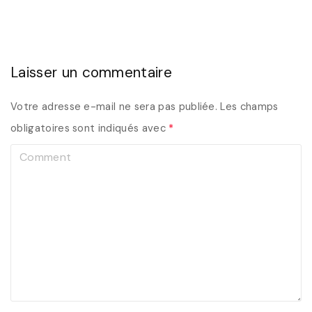
Laisser un commentaire
Votre adresse e-mail ne sera pas publiée.
Les champs
obligatoires sont indiqués avec
*
C
o
m
m
e
n
t