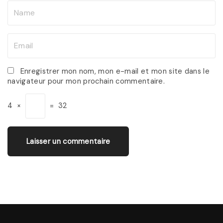
N
a
m
E
e
m
*
a
Enregistrer mon nom, mon e-mail et mon site dans le
navigateur pour mon prochain commentaire.
i
l
4
×
=
32
*