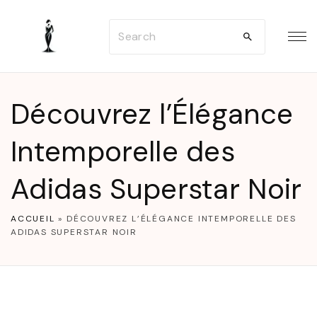
S
S
k
e
i
a
p
r
t
Découvrez l’Élégance
c
o
h
Intemporelle des
c
f
o
Adidas Superstar Noir
o
n
r
t
ACCUEIL
»
DÉCOUVREZ L’ÉLÉGANCE INTEMPORELLE DES
:
e
ADIDAS SUPERSTAR NOIR
n
t