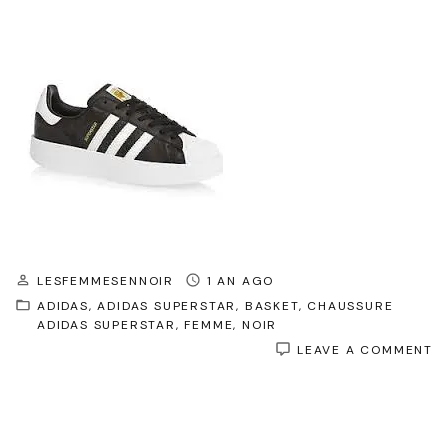
LESFEMMESENNOIR
1 AN AGO
ADIDAS
ADIDAS SUPERSTAR
BASKET
CHAUSSURE
ADIDAS SUPERSTAR
FEMME
NOIR
O
LEAVE A COMMENT
D
L
I
D
A