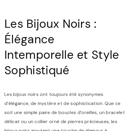
:
L
B
Les Bijoux Noirs :
N
E
V
Élégance
Intemporelle et Style
Sophistiqué
Les bijoux noirs ont toujours été synonymes
d’élégance, de mystère et de sophistication. Que ce
soit une simple paire de boucles d’oreilles, un bracelet
délicat ou un collier orné de pierres précieuses, les
bijoux noirs ajoutent une touche de glamour à