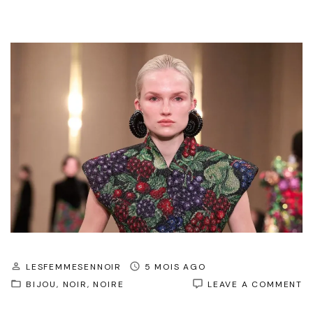
LESFEMMESENNOIR
5 MOIS AGO
O
BIJOU
NOIR
NOIRE
LEAVE A COMMENT
É
I