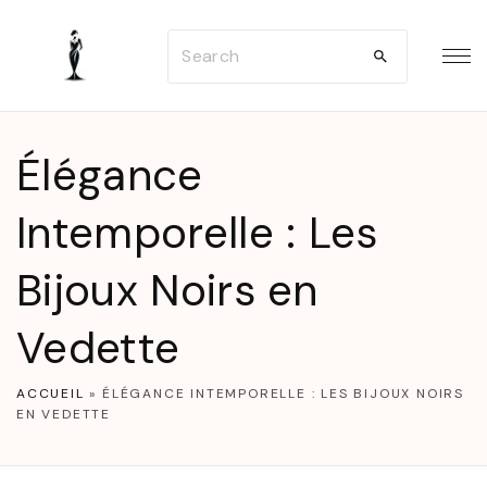
S
S
k
e
i
a
p
r
t
Élégance
c
o
h
Intemporelle : Les
c
f
o
Bijoux Noirs en
o
n
r
t
Vedette
:
e
n
ACCUEIL
»
ÉLÉGANCE INTEMPORELLE : LES BIJOUX NOIRS
EN VEDETTE
t