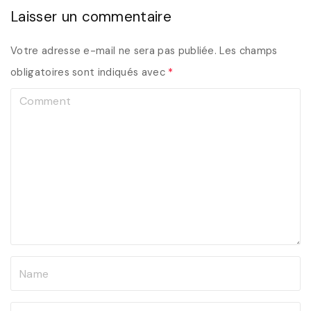
Laisser un commentaire
Votre adresse e-mail ne sera pas publiée.
Les champs
obligatoires sont indiqués avec
*
C
o
m
m
e
n
t
N
a
m