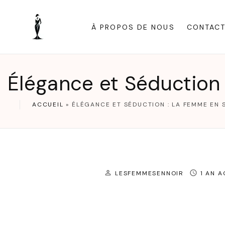
S
k
À PROPOS DE NOUS
CONTAC
i
p
t
Élégance et Séduction
o
c
ACCUEIL
»
ÉLÉGANCE ET SÉDUCTION : LA FEMME EN
o
n
t
e
LESFEMMESENNOIR
1 AN 
n
t