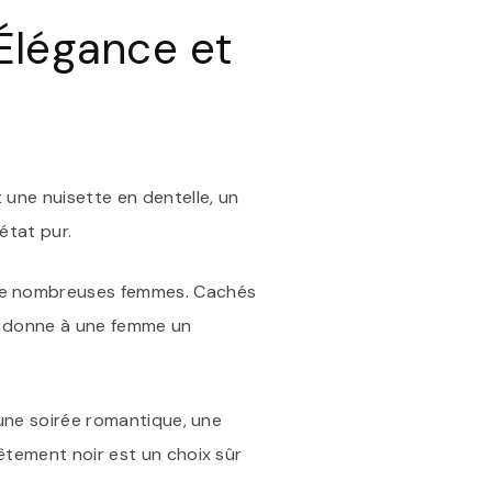
LA
Élégance et
FEMME
EN
SOUS-
VÊTEMENT
NOIR
 une nuisette en dentelle, un
’état pur.
 de nombreuses femmes. Cachés
ui donne à une femme un
 une soirée romantique, une
êtement noir est un choix sûr