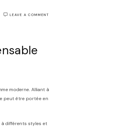
ON
LEAVE A COMMENT
LA
JUPE
EN
JEAN
NOIR
ensable
:
L’INCONTOURNABLE
DE
VOTRE
GARDE-
ROBE
emme moderne. Alliant à
te peut être portée en
 à différents styles et