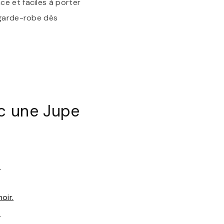
e et faciles à porter
 garde-robe dès
ec une Jupe
.
oir.
.