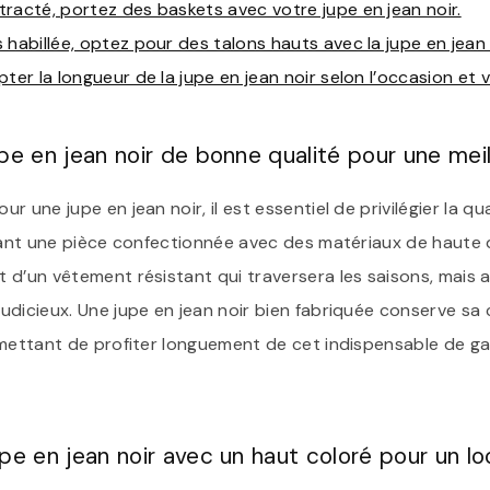
racté, portez des baskets avec votre jupe en jean noir.
 habillée, optez pour des talons hauts avec la jupe en jean 
ter la longueur de la jupe en jean noir selon l’occasion et v
pe en jean noir de bonne qualité pour une meill
 une jupe en jean noir, il est essentiel de privilégier la qu
ssant une pièce confectionnée avec des matériaux de haute 
d’un vêtement résistant qui traversera les saisons, mais a
udicieux. Une jupe en jean noir bien fabriquée conserve sa 
rmettant de profiter longuement de cet indispensable de g
pe en jean noir avec un haut coloré pour un l