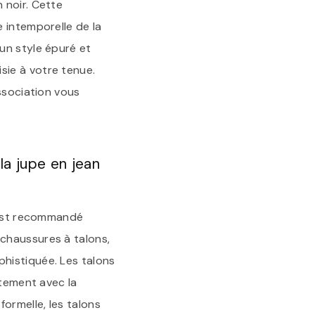
 noir. Cette
 intemporelle de la
un style épuré et
sie à votre tenue.
ssociation vous
la jupe en jean
l est recommandé
chaussures à talons,
histiquée. Les talons
itement avec la
ormelle, les talons