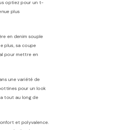
us optiez pour un t-
enue plus
ière en denim souple
De plus, sa coupe
éal pour mettre en
dans une variété de
bottines pour un look
a tout au long de
 confort et polyvalence.