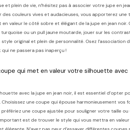
 et plein de vie, n’hésitez pas à associer votre jupe en je
r des couleurs vives et audacieuses, vous apporterez une 
en valeur le côté sobre et élégant de la jupe en jean noir.
r turquoise ou un pull jaune moutarde, jouer sur les contra
style original et plein de personnalité. Osez l’association d
 qui ne passera pas inaperçu !
oupe qui met en valeur votre silhouette avec 
lhouette avec la jupe en jean noir, il est essentiel d’opter
s. Choisissez une coupe qui épouse harmonieusement vos f
 préfériez une coupe ajustée pour souligner votre taille o
 l’important est de trouver le style qui vous mettra en vale
et élégante. N’ayez pas peur d’essayer différentes coupes p