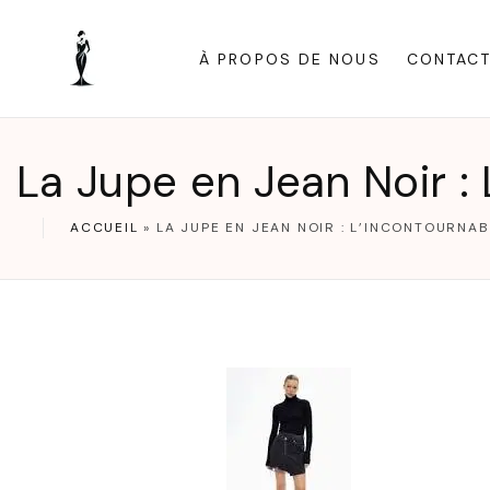
S
k
À PROPOS DE NOUS
CONTAC
i
p
t
La Jupe en Jean Noir :
o
c
ACCUEIL
»
LA JUPE EN JEAN NOIR : L’INCONTOURNA
o
n
t
e
n
t