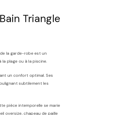
:
LE
MAILLOT
Bain Triangle
DE
BAIN
TRIANGLE
NOIR,
UN
CLASSIQUE
CHIC
e de la garde-robe est un
la plage ou à la piscine.
rant un confort optimal. Ses
oulignant subtilement les
ette pièce intemporelle se marie
eil oversize, chapeau de paille