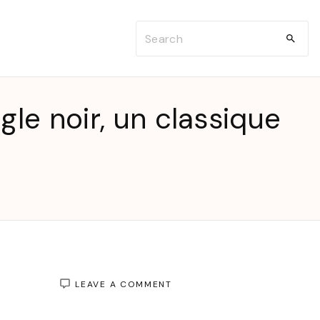
S
e
a
r
gle noir, un classique
c
h
f
o
r
:
ON
LEAVE A COMMENT
ÉLÉGANCE
INTEMPORELLE