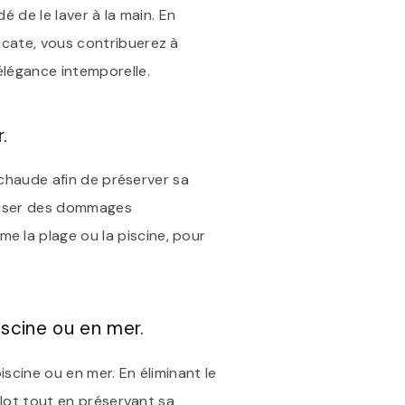
é de le laver à la main. En
icate, vous contribuerez à
élégance intemporelle.
.
u chaude afin de préserver sa
 causer des dommages
e la plage ou la piscine, pour
iscine ou en mer.
iscine ou en mer. En éliminant le
illot tout en préservant sa