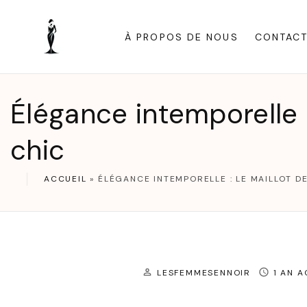
S
k
À PROPOS DE NOUS
CONTAC
i
p
t
Élégance intemporelle :
o
c
chic
o
n
ACCUEIL
»
ÉLÉGANCE INTEMPORELLE : LE MAILLOT DE
t
e
n
t
LESFEMMESENNOIR
1 AN 