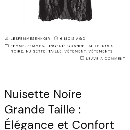
LESFEMMESENNOIR
6 MOIS AGO
FEMME
FEMMES
LINGERIE GRANDE TAILLE
NOIR
NOIRE
NUISETTE
TAILLE
VÊTEMENT
VÊTEMENTS
O
LEAVE A COMMENT
T
V
É
:
N
Nuisette Noire
N
G
TA
Grande Taille :
P
T
L
Élégance et Confort
S