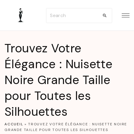
S
S
k
e
i
a
p
r
t
Trouvez Votre
c
o
h
Élégance : Nuisette
c
f
o
Noire Grande Taille
o
n
r
t
pour Toutes les
:
e
n
Silhouettes
t
ACCUEIL
»
TROUVEZ VOTRE ÉLÉGANCE : NUISETTE NOIRE
GRANDE TAILLE POUR TOUTES LES SILHOUETTES