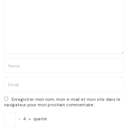
o
m
m
e
n
t
N
a
m
E
e
m
*
a
Enregistrer mon nom, mon e-mail et mon site dans le
navigateur pour mon prochain commentaire.
i
l
−
4
=
quatre
*