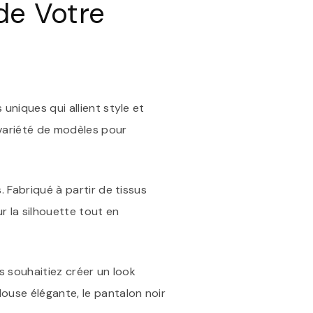
 de Votre
L’ÉLÉGANCE
INTEMPORELLE
À
VOTRE
PORTÉE
uniques qui allient style et
 variété de modèles pour
 Fabriqué à partir de tissus
r la silhouette tout en
s souhaitiez créer un look
ouse élégante, le pantalon noir