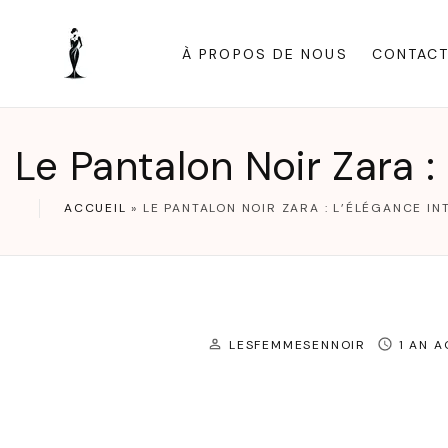
S
k
À PROPOS DE NOUS
CONTAC
i
p
t
Le Pantalon Noir Zara :
o
c
ACCUEIL
»
LE PANTALON NOIR ZARA : L’ÉLÉGANCE I
o
n
t
e
LESFEMMESENNOIR
1 AN 
n
t