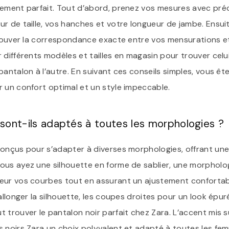
ement parfait. Tout d’abord, prenez vos mesures avec préci
r de taille, vos hanches et votre longueur de jambe. Ensui
trouver la correspondance exacte entre vos mensurations et 
 différents modèles et tailles en magasin pour trouver celui
antalon à l’autre. En suivant ces conseils simples, vous êtes
 un confort optimal et un style impeccable.
 sont-ils adaptés à toutes les morphologies ?
conçus pour s’adapter à diverses morphologies, offrant un
ous ayez une silhouette en forme de sablier, une morpholo
leur vos courbes tout en assurant un ajustement conforta
 allonger la silhouette, les coupes droites pour un look épu
 trouver le pantalon noir parfait chez Zara. L’accent mis su
 noirs Zara un choix polyvalent et adapté à toutes les fem