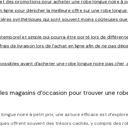
 et des promotions pour acheter une robe longue noire à pe
 ligne pour dénicher la meilleure offre sur une robe longue 
ières synthétiques qui sont souvent moins coûteuses que 
ntemporel et simple qui pourra être porté lors de différent
frais de livraison lors de l’achat en ligne afin de ne pas d
s possibles avant d’acheter une robe longue noire pas cher, 
les magasins d’occasion pour trouver une robe
longue noire à petit prix, une astuce efficace est d’explor
ques offrent souvent des trésors cachés, y compris des ro