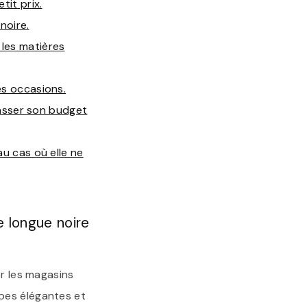
tit prix.
noire.
les matières
es occasions.
épasser son budget
au cas où elle ne
 longue noire
er les magasins
bes élégantes et