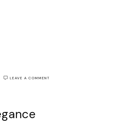
ON
LEAVE A COMMENT
TROUVEZ
VOTRE
ÉLÉGANCE
ABORDABLE
AVEC
légance
UNE
ROBE
LONGUE
NOIRE