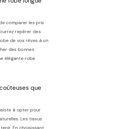
une robe longue
 de comparer les prix
pourrez repérer des
robe de vos rêves à un
icher des bonnes
ne élégante robe
 coûteuses que
siste à opter pour
urelles. Les tissus
tenir. En choisissant