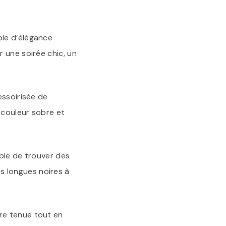
PAS
CHER
ole d’élégance
 une soirée chic, un
essoirisée de
 couleur sobre et
ible de trouver des
 longues noires à
re tenue tout en