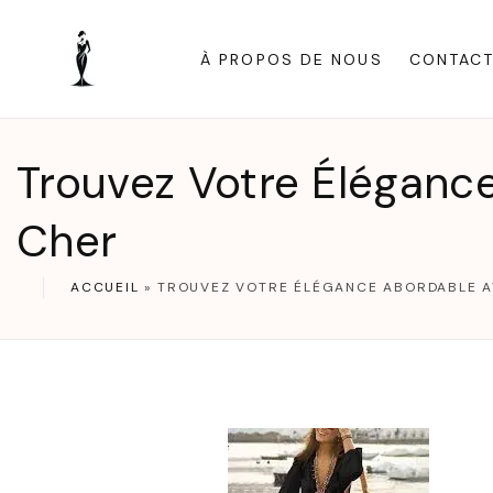
S
k
À PROPOS DE NOUS
CONTAC
i
p
t
Trouvez Votre Éléganc
o
c
Cher
o
n
ACCUEIL
»
TROUVEZ VOTRE ÉLÉGANCE ABORDABLE A
t
e
n
t