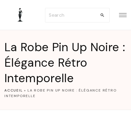
S
S
k
e
i
a
p
r
t
La Robe Pin Up Noire :
c
o
h
Élégance Rétro
c
f
o
Intemporelle
o
n
r
t
ACCUEIL
»
LA ROBE PIN UP NOIRE : ÉLÉGANCE RÉTRO
:
e
INTEMPORELLE
n
t