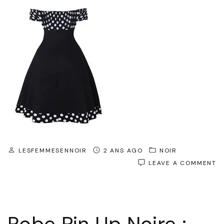
LESFEMMESENNOIR
2 ANS AGO
NOIR
O
LEAVE A COMMENT
L
R
PI
U
N
: