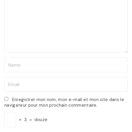
m
m
e
n
t
N
a
m
E
e
m
*
a
Enregistrer mon nom, mon e-mail et mon site dans le
navigateur pour mon prochain commentaire.
i
l
+
3
=
douze
*