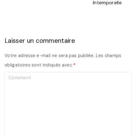
Intemporelle
Laisser un commentaire
Votre adresse e-mail ne sera pas publiée.
Les champs
obligatoires sont indiqués avec
*
C
o
m
m
e
n
t