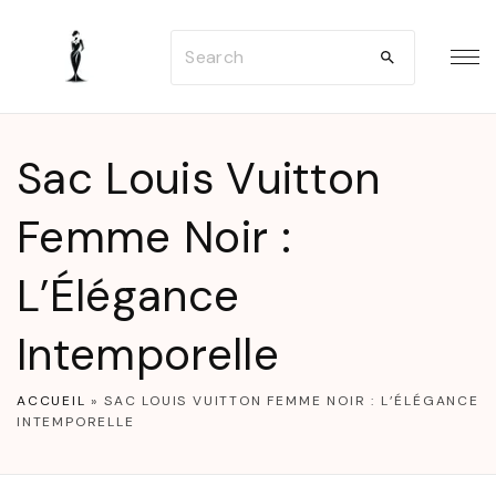
S
S
k
e
i
a
p
r
t
Sac Louis Vuitton
c
o
h
Femme Noir :
c
f
o
L’Élégance
o
n
r
t
Intemporelle
:
e
n
ACCUEIL
»
SAC LOUIS VUITTON FEMME NOIR : L’ÉLÉGANCE
INTEMPORELLE
t