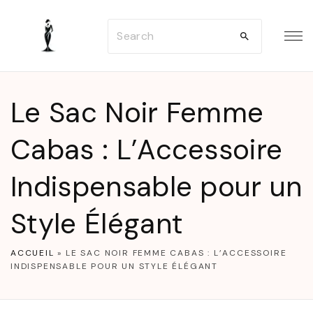
S
S
k
e
i
a
p
r
t
Le Sac Noir Femme
c
o
h
Cabas : L’Accessoire
c
f
o
Indispensable pour un
o
n
r
t
Style Élégant
:
e
n
ACCUEIL
»
LE SAC NOIR FEMME CABAS : L’ACCESSOIRE
INDISPENSABLE POUR UN STYLE ÉLÉGANT
t