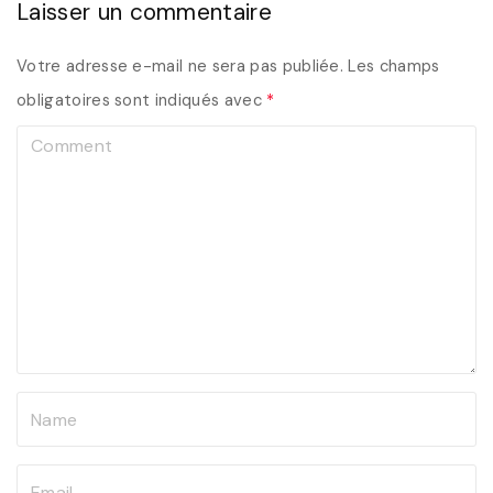
Laisser un commentaire
Votre adresse e-mail ne sera pas publiée.
Les champs
obligatoires sont indiqués avec
*
C
o
m
m
e
n
t
N
a
m
E