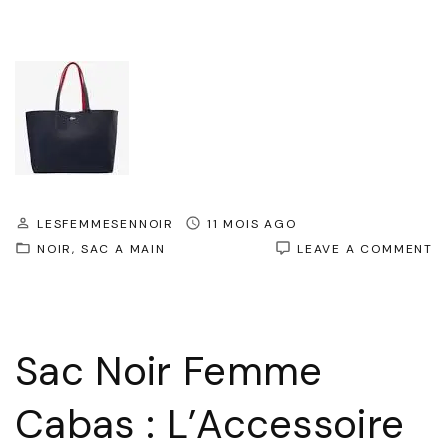
LESFEMMESENNOIR
11 MOIS AGO
O
NOIR
SAC A MAIN
LEAVE A COMMENT
L
S
N
F
C
Sac Noir Femme
:
L
I
Cabas : L’Accessoire
P
U