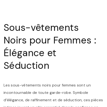
É
E
S
:
L
Sous-vêtements
S
V
N
Noirs pour Femmes :
P
F
Élégance et
Séduction
Les sous-vêtements noirs pour femmes sont un
incontournable de toute garde-robe. Symbole
d’élégance, de raffinement et de séduction, ces pièces