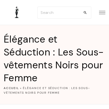
S
S
k
e
i
a
p
r
t
Élégance et
c
o
h
Séduction : Les Sous-
c
f
o
vêtements Noirs pour
o
n
r
t
Femme
:
e
n
ACCUEIL
»
ÉLÉGANCE ET SÉDUCTION : LES SOUS-
VÊTEMENTS NOIRS POUR FEMME
t