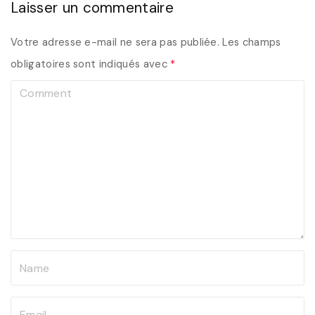
Laisser un commentaire
Votre adresse e-mail ne sera pas publiée.
Les champs
obligatoires sont indiqués avec
*
C
o
m
m
e
n
t
N
a
m
E