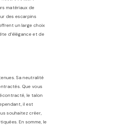
urs matériaux de
pour des escarpins
ffrent un large choix
uête d’élégance et de
tenues. Sa neutralité
contractés. Que vous
écontracté, le talon
ependant, il est
ous souhaitez créer,
stiquées. En somme, le