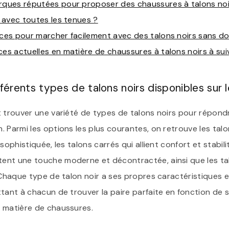
arques réputées pour proposer des chaussures à talons noir
l avec toutes les tenues ?
uces pour marcher facilement avec des talons noirs sans do
ces actuelles en matière de chaussures à talons noirs à sui
fférents types de talons noirs disponibles sur 
t trouver une variété de types de talons noirs pour répond
 Parmi les options les plus courantes, on retrouve les talon
sophistiquée, les talons carrés qui allient confort et stabilit
nt une touche moderne et décontractée, ainsi que les tal
 Chaque type de talon noir a ses propres caractéristiques 
tant à chacun de trouver la paire parfaite en fonction de 
 matière de chaussures.