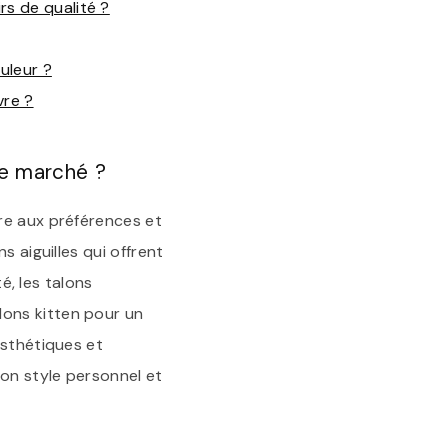
s de qualité ?
uleur ?
vre ?
le marché ?
re aux préférences et
s aiguilles qui offrent
é, les talons
ons kitten pour un
esthétiques et
son style personnel et