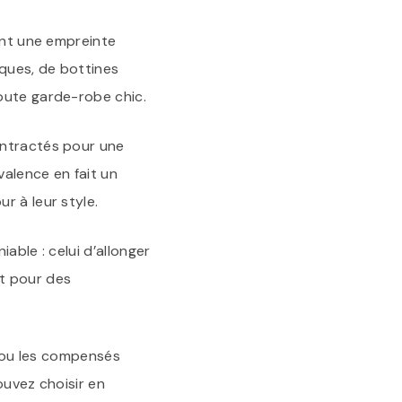
TALON
NOIR
ant une empreinte
iques, de bottines
oute garde-robe chic.
ontractés pour une
valence en fait un
r à leur style.
able : celui d’allonger
nt pour des
s ou les compensés
ouvez choisir en