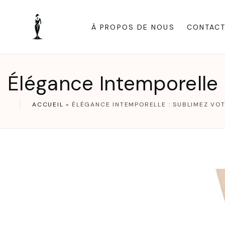
S
k
À PROPOS DE NOUS
CONTAC
i
p
t
Élégance Intemporelle :
o
c
ACCUEIL
»
ÉLÉGANCE INTEMPORELLE : SUBLIMEZ VOT
o
n
t
e
n
t