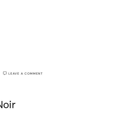
ON
LEAVE A COMMENT
ÉLÉGANCE
INTEMPORELLE
:
SUBLIMEZ
VOTRE
Noir
STYLE
AVEC
LE