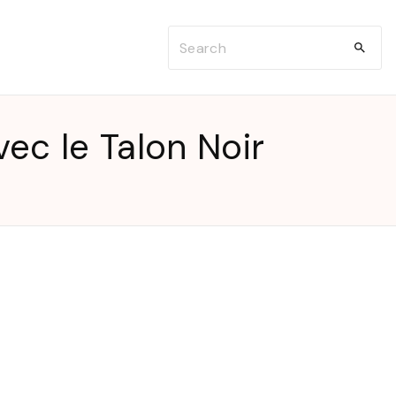
S
e
a
r
ec le Talon Noir
c
h
f
o
r
: