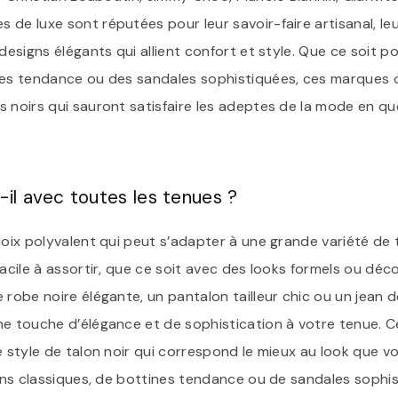
 de luxe sont réputées pour leur savoir-faire artisanal, le
 designs élégants qui allient confort et style. Que ce soit 
nes tendance ou des sandales sophistiquées, ces marques o
s noirs qui sauront satisfaire les adeptes de la mode en q
t-il avec toutes les tenues ?
hoix polyvalent qui peut s’adapter à une grande variété de 
facile à assortir, que ce soit avec des looks formels ou dé
 robe noire élégante, un pantalon tailleur chic ou un jean d
ne touche d’élégance et de sophistication à votre tenue. C
e style de talon noir qui correspond le mieux au look que v
pins classiques, de bottines tendance ou de sandales sophi