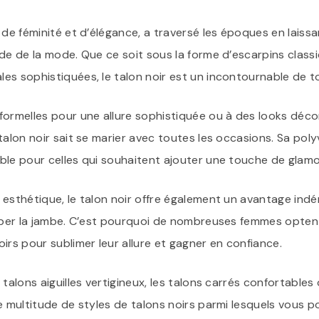
 de féminité et d’élégance, a traversé les époques en laiss
de de la mode. Que ce soit sous la forme d’escarpins class
es sophistiquées, le talon noir est un incontournable de t
formelles pour une allure sophistiquée ou à des looks déc
talon noir sait se marier avec toutes les occasions. Sa poly
le pour celles qui souhaitent ajouter une touche de glamou
esthétique, le talon noir offre également un avantage indéni
alber la jambe. C’est pourquoi de nombreuses femmes opte
irs pour sublimer leur allure et gagner en confiance.
 talons aiguilles vertigineux, les talons carrés confortable
e multitude de styles de talons noirs parmi lesquels vous p