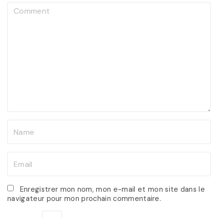
C
o
m
m
e
n
t
N
a
m
E
e
m
*
a
Enregistrer mon nom, mon e-mail et mon site dans le
navigateur pour mon prochain commentaire.
i