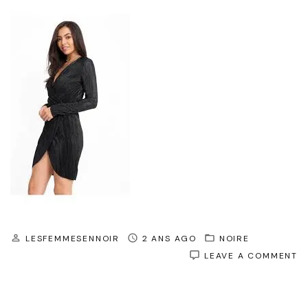
LESFEMMESENNOIR
2 ANS AGO
NOIRE
O
LEAVE A COMMENT
L
B
R
N