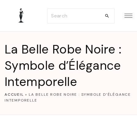
S
S
k
e
i
a
p
r
t
La Belle Robe Noire :
c
o
h
Symbole d’Élégance
c
f
o
Intemporelle
o
n
r
t
ACCUEIL
»
LA BELLE ROBE NOIRE : SYMBOLE D’ÉLÉGANCE
:
e
INTEMPORELLE
n
t