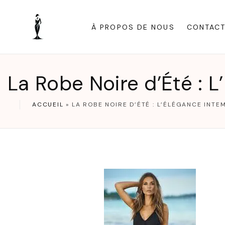
S
k
À PROPOS DE NOUS
CONTAC
i
p
t
La Robe Noire d’Été : L
o
c
ACCUEIL
»
LA ROBE NOIRE D’ÉTÉ : L’ÉLÉGANCE INTE
o
n
t
e
n
t