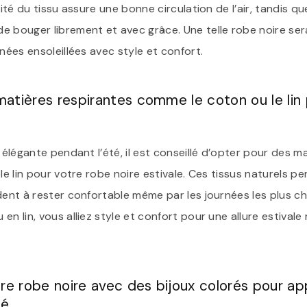
dité du tissu assure une bonne circulation de l’air, tandis qu
 bouger librement et avec grâce. Une telle robe noire sera 
rnées ensoleillées avec style et confort.
atières respirantes comme le coton ou le lin 
t élégante pendant l’été, il est conseillé d’opter pour des m
 le lin pour votre robe noire estivale. Ces tissus naturels 
dent à rester confortable même par les journées les plus c
en lin, vous alliez style et confort pour une allure estivale
tre robe noire avec des bijoux colorés pour ap
é.