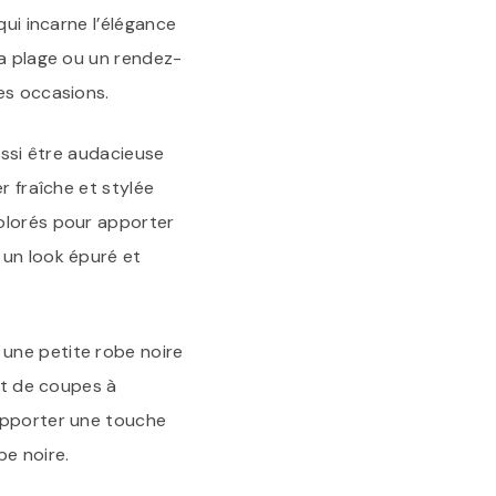
qui incarne l’élégance
la plage ou un rendez-
es occasions.
ussi être audacieuse
r fraîche et stylée
colorés pour apporter
 un look épuré et
une petite robe noire
 et de coupes à
 apporter une touche
be noire.