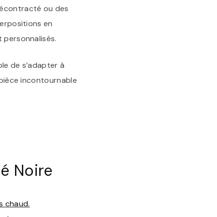
décontracté ou des
perpositions en
t personnalisés.
ble de s’adapter à
e pièce incontournable
é Noire
ps chaud.