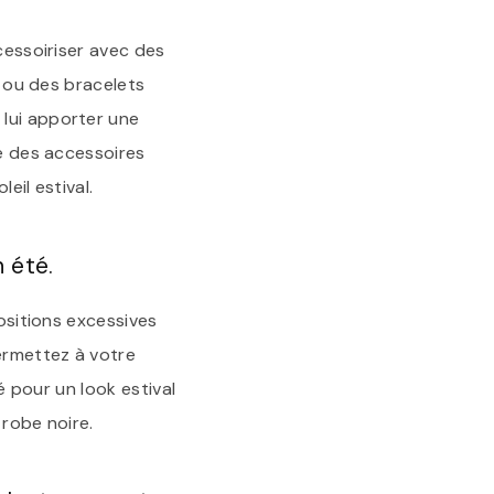
cessoiriser avec des
e ou des bracelets
 lui apporter une
té des accessoires
eil estival.
 été.
positions excessives
ermettez à votre
té pour un look estival
 robe noire.