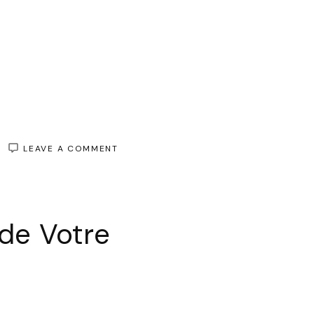
ON
LEAVE A COMMENT
LA
ROBE
NOIRE
D’ÉTÉ
:
 de Votre
L’ÉLÉGANCE
INTEMPORELLE
SOUS
LE
SOLEIL