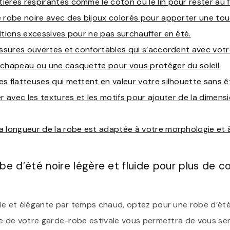
ères respirantes comme le coton ou le lin pour rester au fr
 robe noire avec des bijoux colorés pour apporter une tou
itions excessives pour ne pas surchauffer en été.
ussures ouvertes et confortables qui s’accordent avec votr
 chapeau ou une casquette pour vous protéger du soleil.
s flatteuses qui mettent en valeur votre silhouette sans ê
er avec les textures et les motifs pour ajouter de la dimens
 longueur de la robe est adaptée à votre morphologie et à
be d’été noire légère et fluide pour plus de 
e et élégante par temps chaud, optez pour une robe d’été n
e de votre garde-robe estivale vous permettra de vous sent