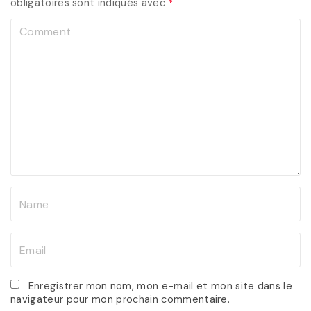
obligatoires sont indiqués avec
*
C
o
m
m
e
n
t
N
a
m
E
e
m
*
a
Enregistrer mon nom, mon e-mail et mon site dans le
navigateur pour mon prochain commentaire.
i