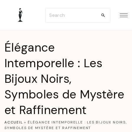
S
S
k
e
i
a
p
r
t
Élégance
c
o
h
Intemporelle : Les
c
f
o
Bijoux Noirs,
o
n
r
t
Symboles de Mystère
:
e
n
et Raffinement
t
ACCUEIL
»
ÉLÉGANCE INTEMPORELLE : LES BIJOUX NOIRS,
SYMBOLES DE MYSTÈRE ET RAFFINEMENT