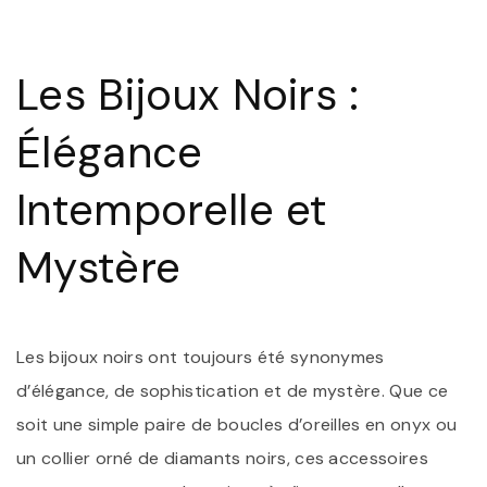
I
:
L
B
Les Bijoux Noirs :
NO
S
D
Élégance
M
E
R
Intemporelle et
Mystère
Les bijoux noirs ont toujours été synonymes
d’élégance, de sophistication et de mystère. Que ce
soit une simple paire de boucles d’oreilles en onyx ou
un collier orné de diamants noirs, ces accessoires