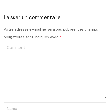
Laisser un commentaire
Votre adresse e-mail ne sera pas publiée.
Les champs
obligatoires sont indiqués avec
*
C
o
m
m
e
n
t
N