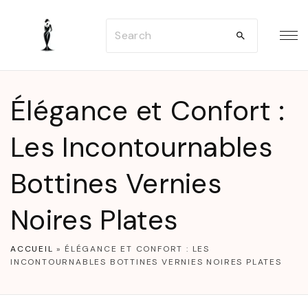
S
S
k
e
i
a
p
r
t
Élégance et Confort :
c
o
h
Les Incontournables
c
f
o
Bottines Vernies
o
n
r
t
Noires Plates
:
e
n
ACCUEIL
»
ÉLÉGANCE ET CONFORT : LES
INCONTOURNABLES BOTTINES VERNIES NOIRES PLATES
t