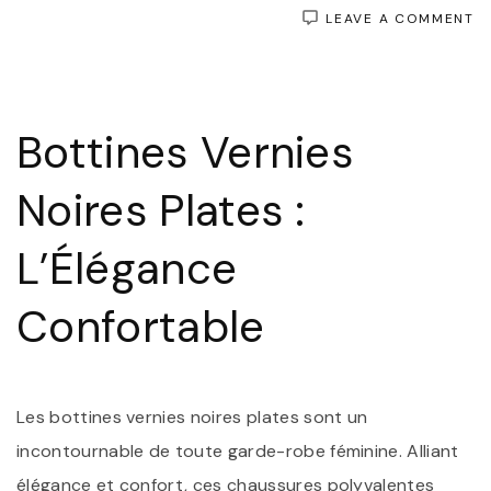
O
LEAVE A COMMENT
É
E
C
:
L
Bottines Vernies
I
B
V
Noires Plates :
N
P
L’Élégance
Confortable
Les bottines vernies noires plates sont un
incontournable de toute garde-robe féminine. Alliant
élégance et confort, ces chaussures polyvalentes