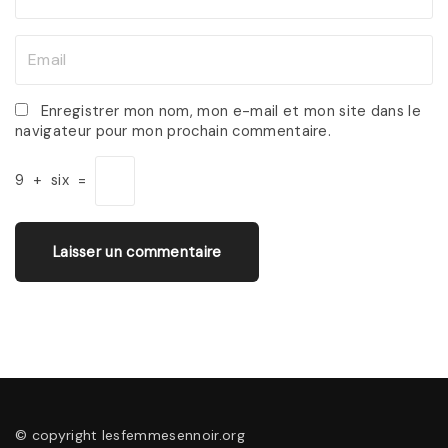
a
m
E
e
m
*
a
Enregistrer mon nom, mon e-mail et mon site dans le
navigateur pour mon prochain commentaire.
i
l
9
+
six
=
*
© copyright lesfemmesennoir.org