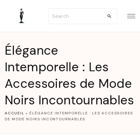
S
S
k
e
i
a
p
r
t
Élégance
c
o
h
Intemporelle : Les
c
f
o
Accessoires de Mode
o
n
r
t
Noirs Incontournables
:
e
n
ACCUEIL
»
ÉLÉGANCE INTEMPORELLE : LES ACCESSOIRES
DE MODE NOIRS INCONTOURNABLES
t