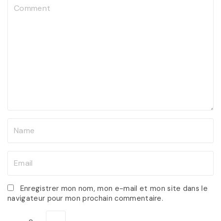
C
o
m
m
e
n
t
N
a
m
E
e
m
*
a
Enregistrer mon nom, mon e-mail et mon site dans le
navigateur pour mon prochain commentaire.
i
l