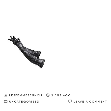
LESFEMMESENNOIR
2 ANS AGO
O
UNCATEGORIZED
LEAVE A COMMENT
É
I