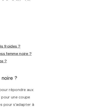
s froides ?
ess femme noire ?
ze ?
 noire ?
 pour répondre aux
S pour une coupe
es pour s’adapter à