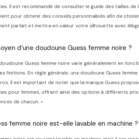
es. Il est recommandé de consulter le guide des tailles de
ient pour obtenir des conseils personnalisés afin de choisir l
ment parfait et mettra en valeur votre silhouette avec élég
 moyen d’une doudoune Guess femme noire ?
 doudoune Guess femme noire varie généralement en fonct
des finitions. En règle générale, une doudoune Guess femme
uros. Il est important de noter que la marque Guess prop
nes pour femmes, offrant ainsi des options à différents pri
ences de chacun. »
s femme noire est-elle lavable en machine ?
mme noire est souvent lavable en machine, mais il est re