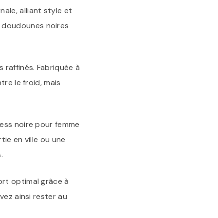
e, alliant style et
e doudounes noires
 raffinés. Fabriquée à
re le froid, mais
uess noire pour femme
tie en ville ou une
.
rt optimal grâce à
vez ainsi rester au