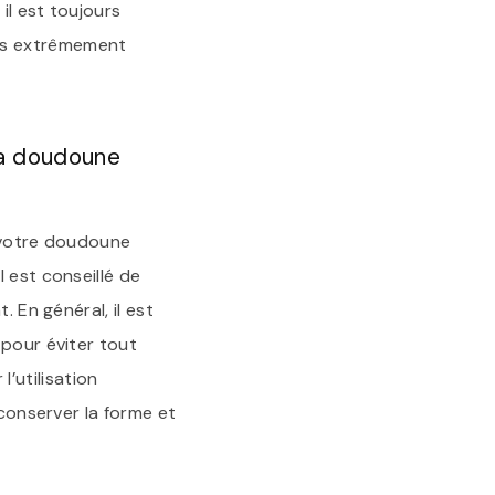
il est toujours
es extrêmement
la doudoune
e votre doudoune
 est conseillé de
 En général, il est
 pour éviter tout
’utilisation
 conserver la forme et