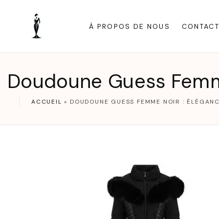
S
k
À PROPOS DE NOUS
CONTAC
i
p
t
Doudoune Guess Femme
o
c
ACCUEIL
»
DOUDOUNE GUESS FEMME NOIR : ÉLÉGANC
o
n
t
e
n
t