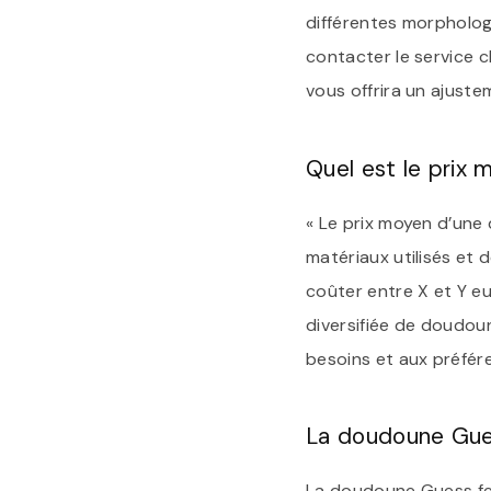
différentes morphologi
contacter le service cl
vous offrira un ajuste
Quel est le prix
« Le prix moyen d’une
matériaux utilisés et 
coûter entre X et Y e
diversifiée de doudou
besoins et aux préfér
La doudoune Gues
La doudoune Guess fe