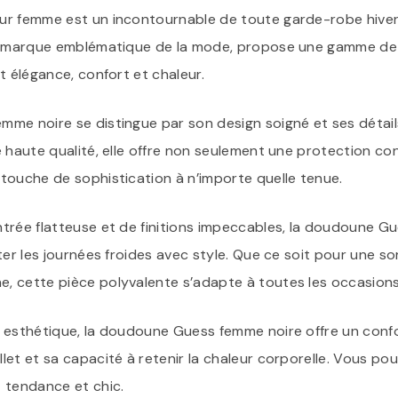
r femme est un incontournable de toute garde-robe hivernal
s, marque emblématique de la mode, propose une gamme d
t élégance, confort et chaleur.
me noire se distingue par son design soigné et ses détails
 haute qualité, elle offre non seulement une protection cont
touche de sophistication à n’importe quelle tenue.
trée flatteuse et de finitions impeccables, la doudoune G
ter les journées froides avec style. Que ce soit pour une sor
 cette pièce polyvalente s’adapte à toutes les occasions
 esthétique, la doudoune Guess femme noire offre un confo
et et sa capacité à retenir la chaleur corporelle. Vous pou
 tendance et chic.