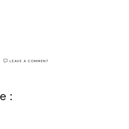
ON
LEAVE A COMMENT
DOUDOUNE
GUESS
FEMME
NOIR
:
e :
ÉLÉGANCE
ET
CHALEUR
ASSURÉES