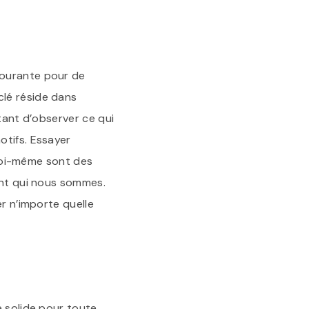
courante pour de
clé réside dans
tant d’observer ce qui
otifs. Essayer
à soi-même sont des
ent qui nous sommes.
er n’importe quelle
e solide pour toute