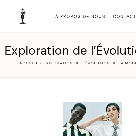
S
k
À PROPOS DE NOUS
CONTAC
i
p
t
Exploration de l’Évolut
o
c
ACCUEIL
»
EXPLORATION DE L’ÉVOLUTION DE LA MOD
o
n
t
e
n
t