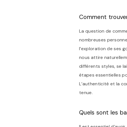
Comment trouver 
La question de commen
nombreuses personnes 
l’exploration de ses g
nous attire naturelle
différents styles, se 
étapes essentielles p
L’authenticité et la c
tenue.
Quels sont les b
Il est essentiel d’avo