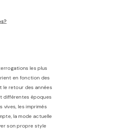
ps?
terrogations les plus
rient en fonction des
nt le retour des années
nt différentes époques
s vives, les imprimés
mpte, la mode actuelle
ver son propre style