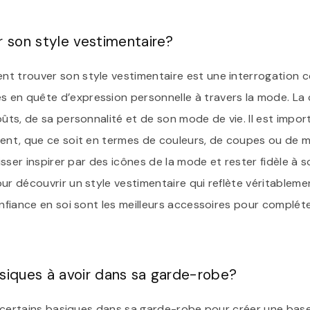
son style vestimentaire?
t trouver son style vestimentaire est une interrogation 
en quête d’expression personnelle à travers la mode. La 
oûts, de sa personnalité et de son mode de vie. Il est impor
ment, que ce soit en termes de couleurs, de coupes ou de m
laisser inspirer par des icônes de la mode et rester fidèle 
our découvrir un style vestimentaire qui reflète véritablem
onfiance en soi sont les meilleurs accessoires pour complét
asiques à avoir dans sa garde-robe?
ir certains basiques dans sa garde-robe pour créer une bas