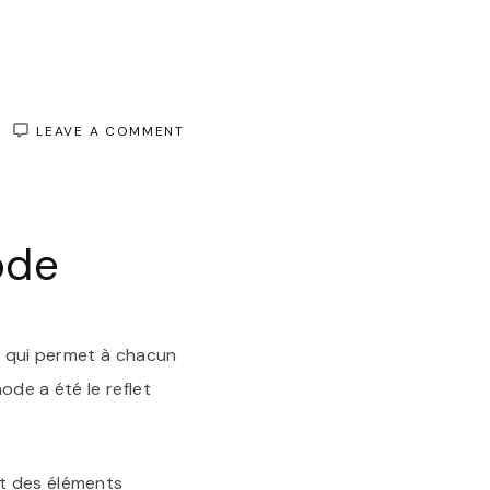
ON
LEAVE A COMMENT
EXPLORATION
DE
L’ÉVOLUTION
DE
LA
ode
MODE
:
TENDANCES
ET
CRÉATIVITÉ
el qui permet à chacun
ode a été le reflet
nt des éléments