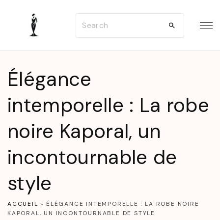
S
S
k
e
i
a
p
r
t
Élégance
c
o
h
intemporelle : La robe
c
f
o
noire Kaporal, un
o
n
r
t
incontournable de
:
e
n
style
t
ACCUEIL
»
ÉLÉGANCE INTEMPORELLE : LA ROBE NOIRE
KAPORAL, UN INCONTOURNABLE DE STYLE