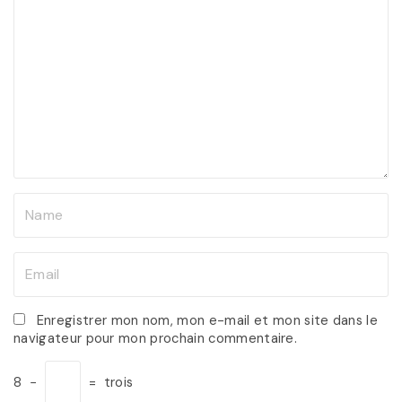
o
m
m
e
n
t
N
a
m
E
e
m
*
a
Enregistrer mon nom, mon e-mail et mon site dans le
navigateur pour mon prochain commentaire.
i
l
8
−
=
trois