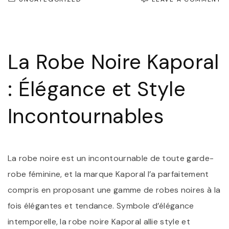
É
I
:
L
R
La Robe Noire Kaporal
N
K
U
: Élégance et Style
I
D
S
Incontournables
La robe noire est un incontournable de toute garde-
robe féminine, et la marque Kaporal l’a parfaitement
compris en proposant une gamme de robes noires à la
fois élégantes et tendance. Symbole d’élégance
intemporelle, la robe noire Kaporal allie style et