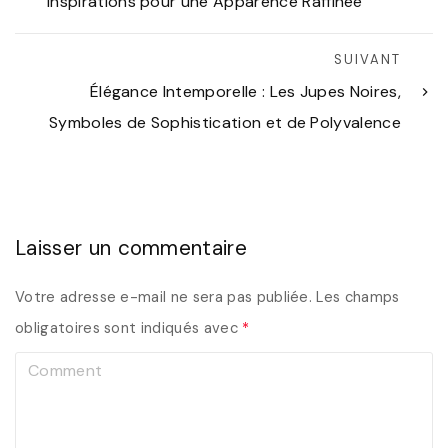
Inspirations pour une Apparence Raffinée
SUIVANT
Élégance Intemporelle : Les Jupes Noires,
Symboles de Sophistication et de Polyvalence
Laisser un commentaire
Votre adresse e-mail ne sera pas publiée.
Les champs
obligatoires sont indiqués avec
*
C
o
m