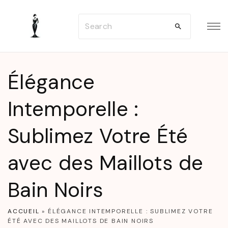
S
S
k
e
i
a
p
r
t
Élégance
c
o
h
Intemporelle :
c
f
o
Sublimez Votre Été
o
n
r
t
avec des Maillots de
:
e
n
Bain Noirs
t
ACCUEIL
»
ÉLÉGANCE INTEMPORELLE : SUBLIMEZ VOTRE
ÉTÉ AVEC DES MAILLOTS DE BAIN NOIRS