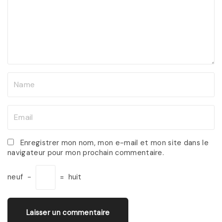
m
e
n
t
N
a
m
E
e
m
*
a
Enregistrer mon nom, mon e-mail et mon site dans le
navigateur pour mon prochain commentaire.
i
l
neuf
−
=
huit
*