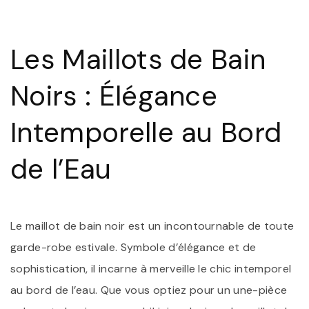
I
:
S
V
Les Maillots de Bain
É
A
D
Noirs : Élégance
M
D
B
Intemporelle au Bord
N
de l’Eau
Le maillot de bain noir est un incontournable de toute
garde-robe estivale. Symbole d’élégance et de
sophistication, il incarne à merveille le chic intemporel
au bord de l’eau. Que vous optiez pour un une-pièce