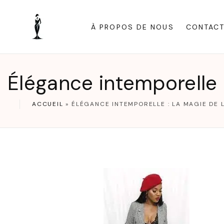
S
k
À PROPOS DE NOUS
CONTAC
i
p
t
Élégance intemporelle 
o
c
ACCUEIL
»
ÉLÉGANCE INTEMPORELLE : LA MAGIE DE 
o
n
t
e
n
t