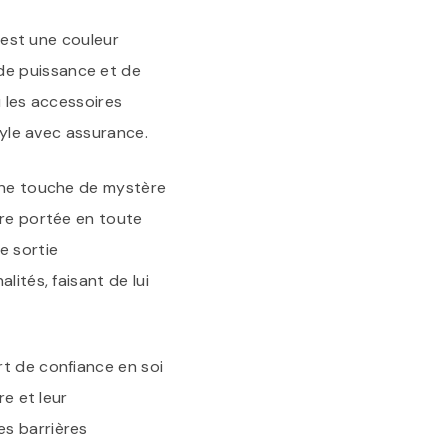
r est une couleur
de puissance et de
u les accessoires
tyle avec assurance.
 une touche de mystère
tre portée en toute
e sortie
lités, faisant de lui
rt de confiance en soi
re et leur
es barrières