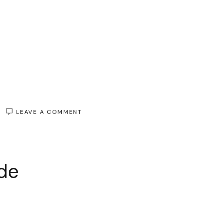
ON
LEAVE A COMMENT
ÉLÉGANCE
INTEMPORELLE
:
LA
MAGIE
de
DE
LA
MODE
FÉMININE
NOIRE