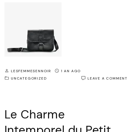
LESFEMMESENNOIR
1 AN AGO
O
UNCATEGORIZED
LEAVE A COMMENT
L
C
I
D
PE
Le Charme
S
E
C
Intemporel du Petit
N