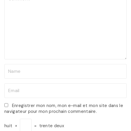
o
m
m
e
n
t
N
a
m
E
e
m
*
a
Enregistrer mon nom, mon e-mail et mon site dans le
navigateur pour mon prochain commentaire.
i
l
huit
×
=
trente deux