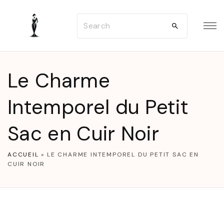
S
S
k
e
i
a
p
r
t
Le Charme
c
o
h
Intemporel du Petit
c
f
o
Sac en Cuir Noir
o
n
r
t
ACCUEIL
»
LE CHARME INTEMPOREL DU PETIT SAC EN
:
e
CUIR NOIR
n
t