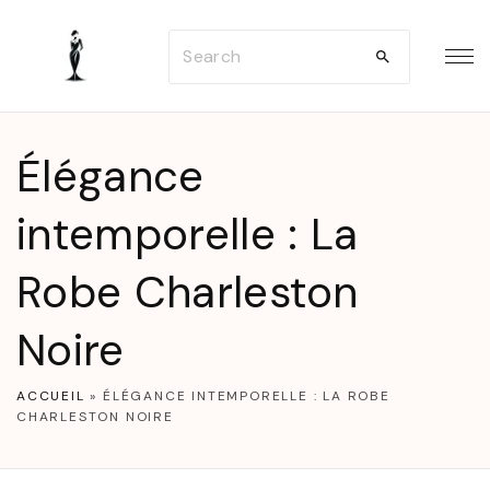
S
S
k
e
i
a
p
r
t
Élégance
c
o
h
intemporelle : La
c
f
o
Robe Charleston
o
n
r
t
Noire
:
e
n
ACCUEIL
»
ÉLÉGANCE INTEMPORELLE : LA ROBE
CHARLESTON NOIRE
t