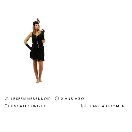
LESFEMMESENNOIR
2 ANS AGO
O
UNCATEGORIZED
LEAVE A COMMENT
É
I
:
L