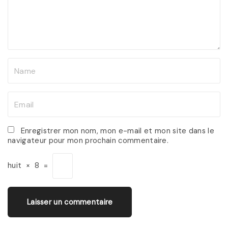
e
n
t
N
a
m
E
e
m
*
a
Enregistrer mon nom, mon e-mail et mon site dans le
navigateur pour mon prochain commentaire.
i
l
huit
×
8
=
*