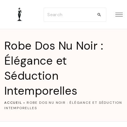
S
S
k
e
i
a
p
r
t
Robe Dos Nu Noir :
c
o
h
Élégance et
c
f
o
Séduction
o
n
r
t
Intemporelles
:
e
n
ACCUEIL
»
ROBE DOS NU NOIR : ÉLÉGANCE ET SÉDUCTION
INTEMPORELLES
t