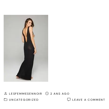
LESFEMMESENNOIR
2 ANS AGO
O
UNCATEGORIZED
LEAVE A COMMENT
R
D