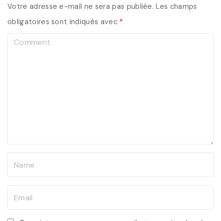
Votre adresse e-mail ne sera pas publiée.
Les champs
obligatoires sont indiqués avec
*
C
o
m
m
e
n
t
N
a
m
E
e
m
*