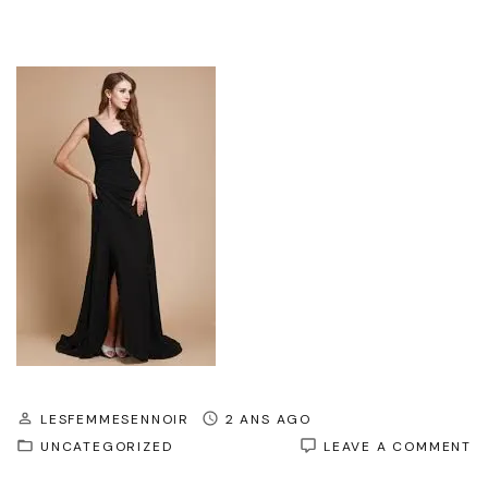
LESFEMMESENNOIR
2 ANS AGO
O
UNCATEGORIZED
LEAVE A COMMENT
L
R