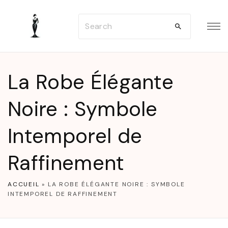
S
S
k
e
i
a
p
r
t
La Robe Élégante
c
o
h
Noire : Symbole
c
f
o
Intemporel de
o
n
r
t
Raffinement
:
e
n
ACCUEIL
»
LA ROBE ÉLÉGANTE NOIRE : SYMBOLE
INTEMPOREL DE RAFFINEMENT
t