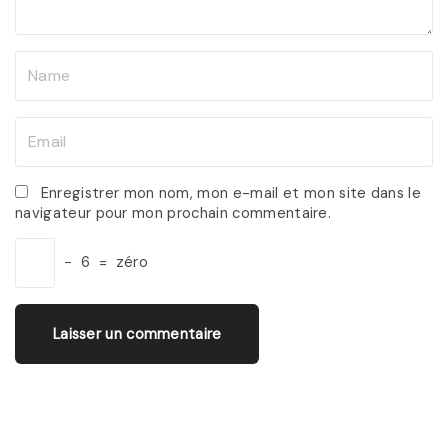
t
N
a
m
E
e
m
*
a
Enregistrer mon nom, mon e-mail et mon site dans le
navigateur pour mon prochain commentaire.
i
l
−
6
=
zéro
*