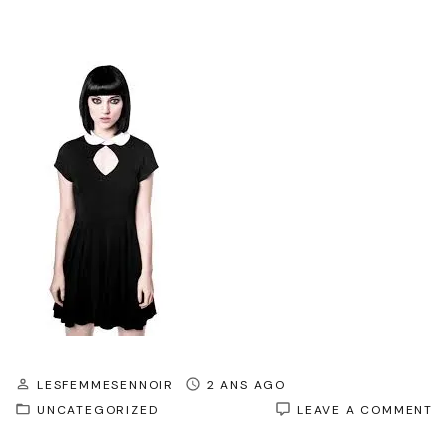
LESFEMMESENNOIR
2 ANS AGO
O
UNCATEGORIZED
LEAVE A COMMENT
É
I