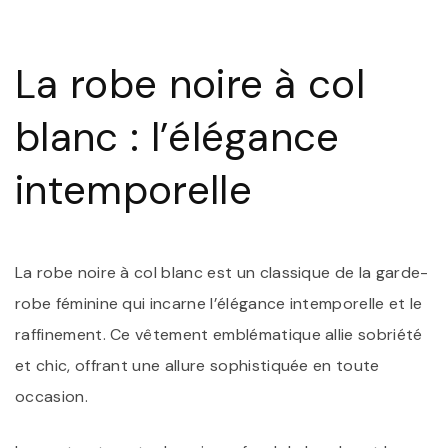
:
L
R
La robe noire à col
N
À
C
blanc : l’élégance
B
U
C
intemporelle
R
La robe noire à col blanc est un classique de la garde-
robe féminine qui incarne l’élégance intemporelle et le
raffinement. Ce vêtement emblématique allie sobriété
et chic, offrant une allure sophistiquée en toute
occasion.