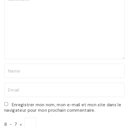
o
m
m
e
n
t
N
a
m
E
e
m
*
a
Enregistrer mon nom, mon e-mail et mon site dans le
navigateur pour mon prochain commentaire.
i
l
8
−
7
=