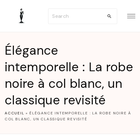
S
S
k
e
i
a
p
r
t
Élégance
c
o
h
intemporelle : La robe
c
f
o
noire à col blanc, un
o
n
r
t
classique revisité
:
e
n
ACCUEIL
»
ÉLÉGANCE INTEMPORELLE : LA ROBE NOIRE À
COL BLANC, UN CLASSIQUE REVISITÉ
t