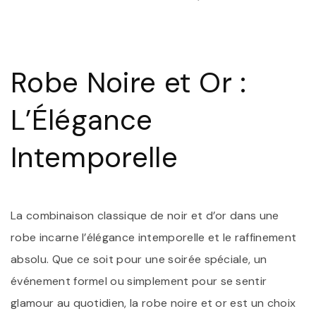
É
I
:
L
R
Robe Noire et Or :
N
E
O
L’Élégance
S
D
R
Intemporelle
La combinaison classique de noir et d’or dans une
robe incarne l’élégance intemporelle et le raffinement
absolu. Que ce soit pour une soirée spéciale, un
événement formel ou simplement pour se sentir
glamour au quotidien, la robe noire et or est un choix