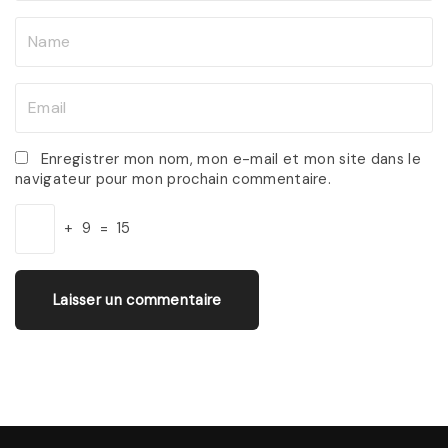
N
a
m
E
e
m
*
a
Enregistrer mon nom, mon e-mail et mon site dans le
navigateur pour mon prochain commentaire.
i
l
+
9
=
15
*