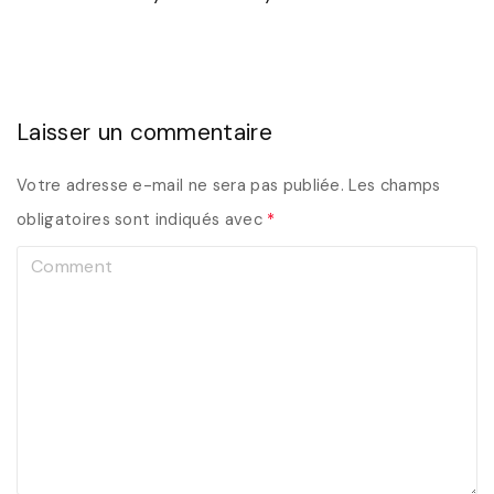
Laisser un commentaire
Votre adresse e-mail ne sera pas publiée.
Les champs
obligatoires sont indiqués avec
*
C
o
m
m
e
n
t