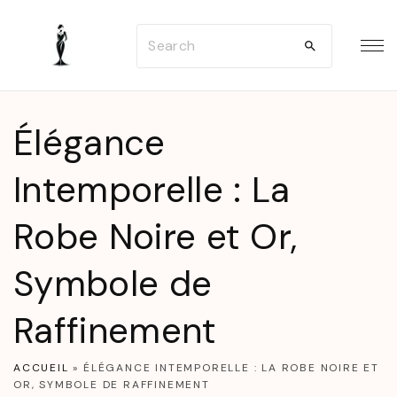
S
S
k
e
i
a
p
r
t
Élégance
c
o
h
Intemporelle : La
c
f
o
Robe Noire et Or,
o
n
r
t
Symbole de
:
e
n
Raffinement
t
ACCUEIL
»
ÉLÉGANCE INTEMPORELLE : LA ROBE NOIRE ET
OR, SYMBOLE DE RAFFINEMENT