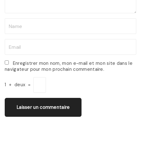
t
N
a
m
E
e
m
*
a
Enregistrer mon nom, mon e-mail et mon site dans le
navigateur pour mon prochain commentaire.
i
l
1
+
deux
=
*