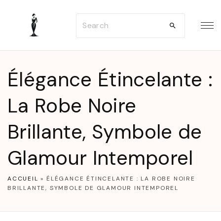
S
S
k
e
i
a
p
r
t
Élégance Étincelante :
c
o
h
La Robe Noire
c
f
o
Brillante, Symbole de
o
n
r
t
Glamour Intemporel
:
e
n
ACCUEIL
»
ÉLÉGANCE ÉTINCELANTE : LA ROBE NOIRE
BRILLANTE, SYMBOLE DE GLAMOUR INTEMPOREL
t