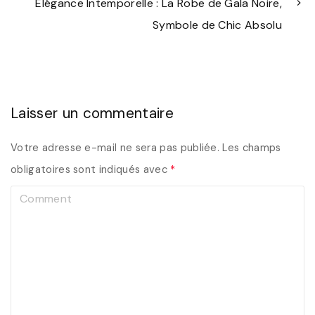
Élégance Intemporelle : La Robe de Gala Noire,
Symbole de Chic Absolu
Laisser un commentaire
Votre adresse e-mail ne sera pas publiée.
Les champs
obligatoires sont indiqués avec
*
C
o
m
m
e
n