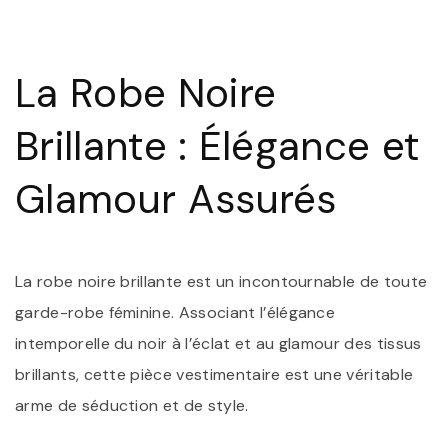
É
:
L
R
La Robe Noire
N
B
S
Brillante : Élégance et
D
G
I
Glamour Assurés
La robe noire brillante est un incontournable de toute
garde-robe féminine. Associant l’élégance
intemporelle du noir à l’éclat et au glamour des tissus
brillants, cette pièce vestimentaire est une véritable
arme de séduction et de style.