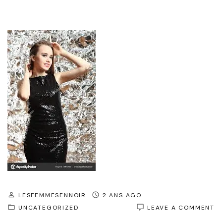
LESFEMMESENNOIR
2 ANS AGO
O
UNCATEGORIZED
LEAVE A COMMENT
É