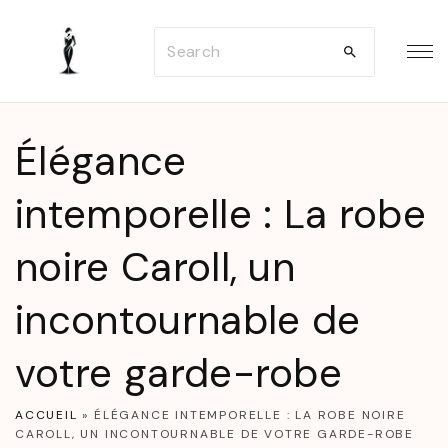
S
S
k
e
i
a
p
r
t
Élégance
c
o
h
intemporelle : La robe
c
f
o
noire Caroll, un
o
n
r
t
incontournable de
:
e
n
votre garde-robe
t
ACCUEIL
»
ÉLÉGANCE INTEMPORELLE : LA ROBE NOIRE
CAROLL, UN INCONTOURNABLE DE VOTRE GARDE-ROBE