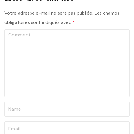
Votre adresse e-mail ne sera pas publiée.
Les champs
obligatoires sont indiqués avec
*
C
o
m
m
e
n
t
N
a
m
E
e