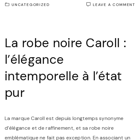
O
UNCATEGORIZED
LEAVE A COMMENT
É
I
:
L
R
La robe noire Caroll :
N
C
U
l’élégance
I
D
V
intemporelle à l’état
G
R
pur
La marque Caroll est depuis longtemps synonyme
d’élégance et de raffinement, et sa robe noire
emblématique ne fait pas exception. En associant un