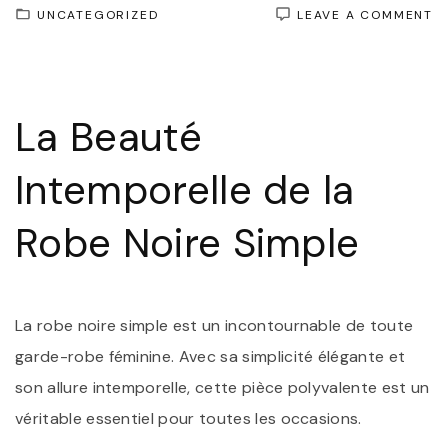
O
UNCATEGORIZED
LEAVE A COMMENT
É
I
:
L
R
La Beauté
N
SI
I
Intemporelle de la
D
V
D
Robe Noire Simple
La robe noire simple est un incontournable de toute
garde-robe féminine. Avec sa simplicité élégante et
son allure intemporelle, cette pièce polyvalente est un
véritable essentiel pour toutes les occasions.