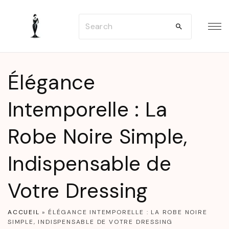
S
S
k
e
i
a
p
r
t
Élégance
c
o
h
Intemporelle : La
c
f
o
Robe Noire Simple,
o
n
r
t
Indispensable de
:
e
n
Votre Dressing
t
ACCUEIL
»
ÉLÉGANCE INTEMPORELLE : LA ROBE NOIRE
SIMPLE, INDISPENSABLE DE VOTRE DRESSING