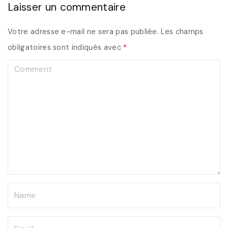
Laisser un commentaire
Votre adresse e-mail ne sera pas publiée.
Les champs
obligatoires sont indiqués avec
*
C
o
m
m
e
n
t
N
a
m
E