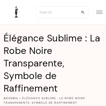
S
S
k
e
i
a
p
r
t
Élégance Sublime : La
c
o
h
Robe Noire
c
f
o
Transparente,
o
n
r
t
Symbole de
:
e
n
Raffinement
t
ACCUEIL
»
ÉLÉGANCE SUBLIME : LA ROBE NOIRE
TRANSPARENTE, SYMBOLE DE RAFFINEMENT