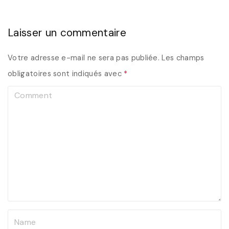
Laisser un commentaire
Votre adresse e-mail ne sera pas publiée.
Les champs
obligatoires sont indiqués avec
*
C
o
m
m
e
n
t
N