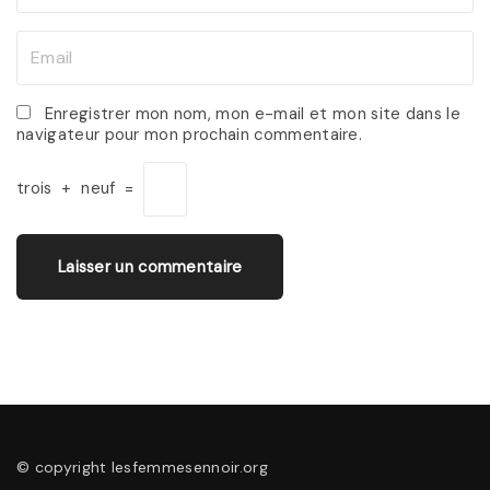
a
m
E
e
m
*
a
Enregistrer mon nom, mon e-mail et mon site dans le
navigateur pour mon prochain commentaire.
i
l
trois
+
neuf
=
*
© copyright lesfemmesennoir.org