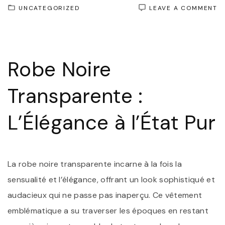
O
UNCATEGORIZED
LEAVE A COMMENT
É
S
:
L
R
Robe Noire
N
T
S
Transparente :
D
R
L’Élégance à l’État Pur
La robe noire transparente incarne à la fois la
sensualité et l’élégance, offrant un look sophistiqué et
audacieux qui ne passe pas inaperçu. Ce vêtement
emblématique a su traverser les époques en restant