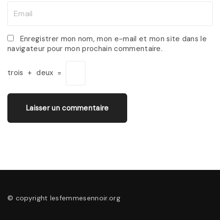
m
E
e
m
*
a
Enregistrer mon nom, mon e-mail et mon site dans le
navigateur pour mon prochain commentaire.
i
l
trois
+
deux
=
*
© copyright lesfemmesennoir.org