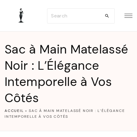
S
S
k
e
i
a
p
r
t
Sac à Main Matelassé
c
o
h
Noir : L’Élégance
c
f
o
Intemporelle à Vos
o
n
r
t
Côtés
:
e
n
ACCUEIL
»
SAC À MAIN MATELASSÉ NOIR : L’ÉLÉGANCE
INTEMPORELLE À VOS CÔTÉS
t