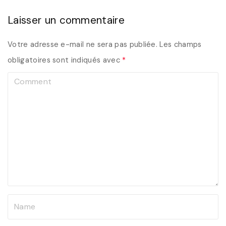
Laisser un commentaire
Votre adresse e-mail ne sera pas publiée.
Les champs
obligatoires sont indiqués avec
*
C
o
m
m
e
n
t
N
a