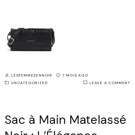
LESFEMMESENNOIR
7 MOIS AGO
O
UNCATEGORIZED
LEAVE A COMMENT
S
À
M
M
N
Sac à Main Matelassé
:
L
I
À