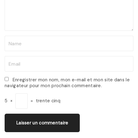
e
n
t
N
a
m
E
e
m
*
a
Enregistrer mon nom, mon e-mail et mon site dans le
navigateur pour mon prochain commentaire.
i
l
5
×
=
trente cinq
*