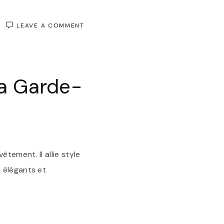
ON
LEAVE A COMMENT
TROUVEZ
VOTRE
MANTEAU
PARFAIT
POUR
la Garde-
AFFRONTER
L’HIVER
AVEC
STYLE
tement. Il allie style
 élégants et