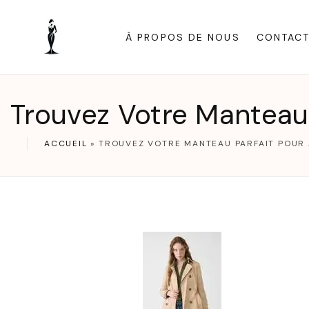
S
k
À PROPOS DE NOUS
CONTAC
i
p
t
Trouvez Votre Manteau P
o
c
ACCUEIL
»
TROUVEZ VOTRE MANTEAU PARFAIT POUR 
o
n
t
e
n
t