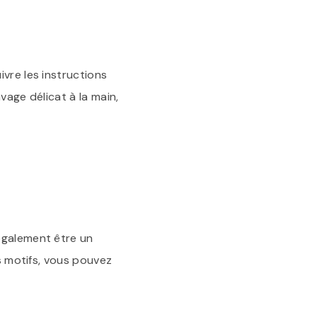
vre les instructions
avage délicat à la main,
également être un
es motifs, vous pouvez