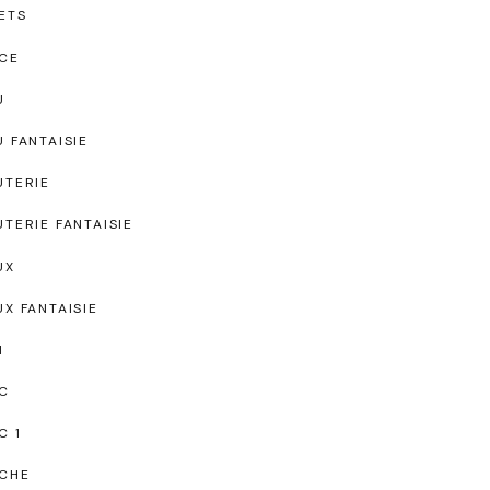
ETS
CE
U
U FANTAISIE
UTERIE
UTERIE FANTAISIE
UX
UX FANTAISIE
I
C
C 1
CHE