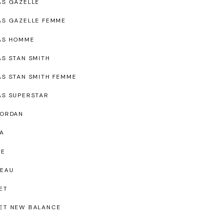
AS GAZELLE
AS GAZELLE FEMME
AS HOMME
AS STAN SMITH
AS STAN SMITH FEMME
AS SUPERSTAR
JORDAN
A
UE
EAU
ET
ET NEW BALANCE