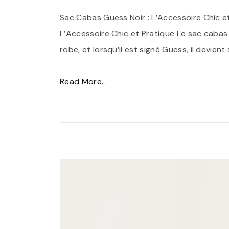
Sac Cabas Guess Noir : L’Accessoire Chic e
L’Accessoire Chic et Pratique Le sac cabas
robe, et lorsqu’il est signé Guess, il devie
"
Read More...
S
a
c
C
a
b
a
s
G