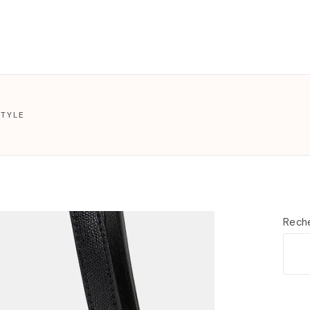
T
STYLE
Rech