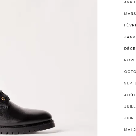
AVRI
MARS
FÉVR
JANV
DÉCE
NOVE
OCTO
SEPT
AOÛT
JUIL
JUIN
MAI 