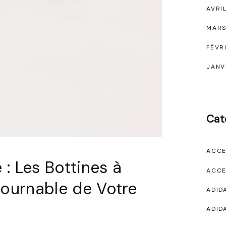
AVRI
MARS
FÉVR
JANV
Cat
ACCE
 : Les Bottines à
ACCE
ntournable de Votre
ADID
ADID