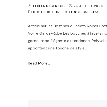
l
LESFEMMESENNOIR
24 JUILLET 2026
BOOTS
BOTTINE
BOTTINES
CUIR
LACET
e
à
Article sur les Bottines à Lacets Noires Bot
V
Votre Garde-Robe Les bottines à lacets no
o
garde-robe élégante et tendance. Polyvale
s
apportent une touche de style
…
É
p
"
Read More...
a
É
u
l
l
é
e
g
s
a
"