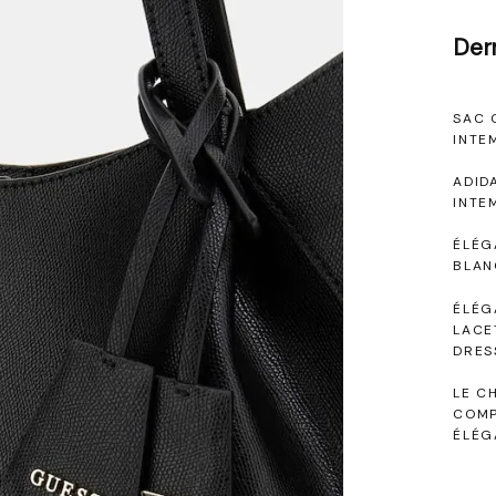
Der
SAC 
INTE
ADID
INTE
ÉLÉG
BLAN
ÉLÉG
LACE
DRES
LE C
COMP
ÉLÉG