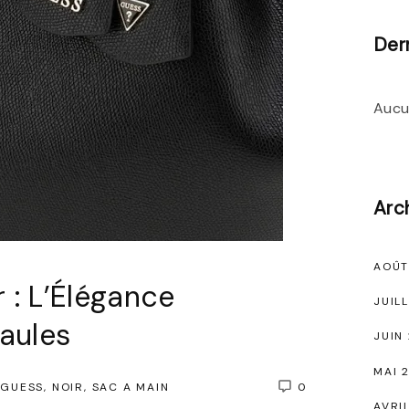
Der
Aucu
Arc
AOÛT
 : L’Élégance
JUIL
aules
JUIN
MAI 
GUESS
NOIR
SAC A MAIN
0
AVRI