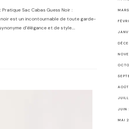
t Pratique Sac Cabas Guess Noir :
MARS
 noir est un incontournable de toute garde-
FÉVR
nt synonyme d’élégance et de style.
…
JANV
DÉCE
NOVE
OCTO
SEPT
AOÛT
JUIL
JUIN
MAI 