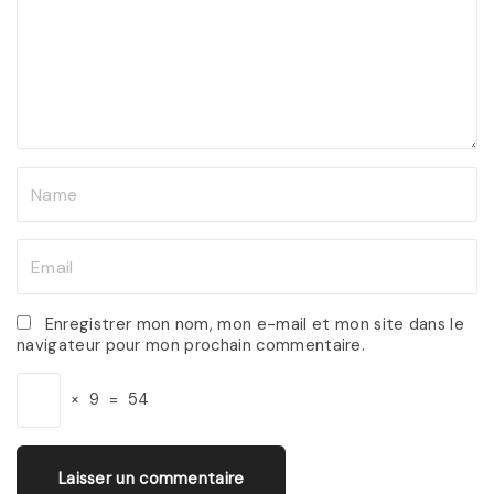
m
e
n
t
N
a
m
E
e
m
*
a
Enregistrer mon nom, mon e-mail et mon site dans le
navigateur pour mon prochain commentaire.
i
l
×
9
=
54
*