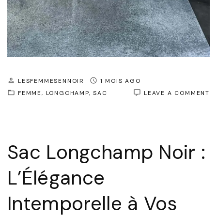
LESFEMMESENNOIR
1 MOIS AGO
O
FEMME
LONGCHAMP
SAC
LEAVE A COMMENT
L
S
L
N
:
Sac Longchamp Noir :
L
I
À
L’Élégance
P
Intemporelle à Vos