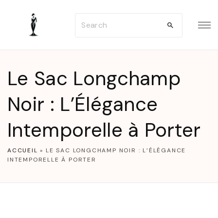
S
S
k
e
i
a
p
r
t
Le Sac Longchamp
c
o
h
Noir : L’Élégance
c
f
o
Intemporelle à Porter
o
n
r
t
ACCUEIL
»
LE SAC LONGCHAMP NOIR : L’ÉLÉGANCE
:
e
INTEMPORELLE À PORTER
n
t