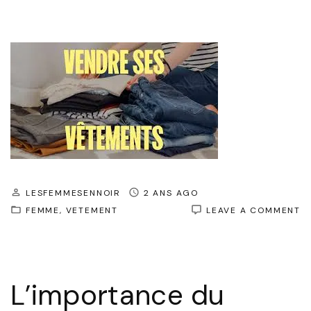
LESFEMMESENNOIR
2 ANS AGO
O
FEMME
VETEMENT
LEAVE A COMMENT
L
R
D
V
:
L’importance du
Q
L