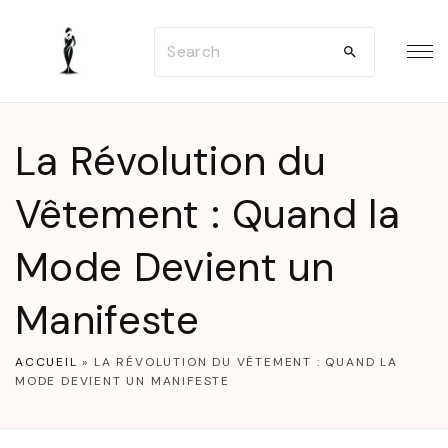
S
S
k
e
i
a
p
r
t
La Révolution du
c
o
h
Vêtement : Quand la
c
f
o
Mode Devient un
o
n
r
t
Manifeste
:
e
n
ACCUEIL
»
LA RÉVOLUTION DU VÊTEMENT : QUAND LA
MODE DEVIENT UN MANIFESTE
t