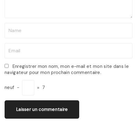
n
t
N
a
m
E
e
m
*
a
Enregistrer mon nom, mon e-mail et mon site dans le
navigateur pour mon prochain commentaire.
i
l
neuf
−
=
7
*