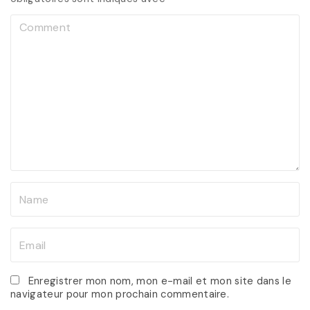
C
o
m
m
e
n
t
N
a
m
E
e
m
*
a
Enregistrer mon nom, mon e-mail et mon site dans le
navigateur pour mon prochain commentaire.
i