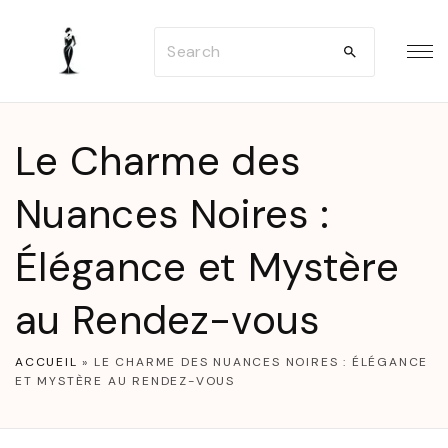
S
S
k
e
i
a
p
r
t
Le Charme des
c
o
h
Nuances Noires :
c
f
o
Élégance et Mystère
o
n
r
t
au Rendez-vous
:
e
n
ACCUEIL
»
LE CHARME DES NUANCES NOIRES : ÉLÉGANCE
ET MYSTÈRE AU RENDEZ-VOUS
t