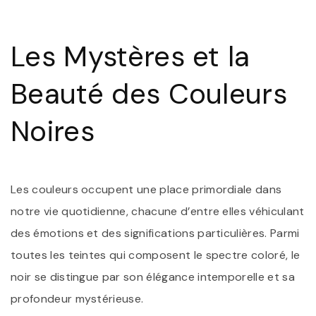
D
N
N
Les Mystères et la
:
É
E
Beauté des Couleurs
M
A
R
Noires
V
Les couleurs occupent une place primordiale dans
notre vie quotidienne, chacune d’entre elles véhiculant
des émotions et des significations particulières. Parmi
toutes les teintes qui composent le spectre coloré, le
noir se distingue par son élégance intemporelle et sa
profondeur mystérieuse.