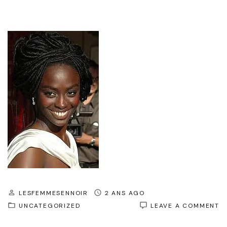
LESFEMMESENNOIR
2 ANS AGO
O
UNCATEGORIZED
LEAVE A COMMENT
L
C