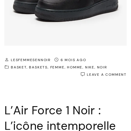
LESFEMMESENNOIR
6 MOIS AGO
BASKET
BASKETS
FEMME
HOMME
NIKE
NOIR
O
LEAVE A COMMENT
C
E
:
D
L’
L’Air Force 1 Noir :
F
1
NO
L’icône intemporelle
U
C