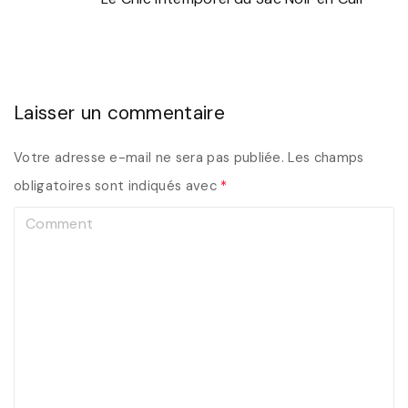
Laisser un commentaire
Votre adresse e-mail ne sera pas publiée.
Les champs
obligatoires sont indiqués avec
*
C
o
m
m
e
n
t