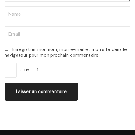
N
a
m
E
e
m
*
a
Enregistrer mon nom, mon e-mail et mon site dans le
navigateur pour mon prochain commentaire.
i
l
−
un
=
1
*