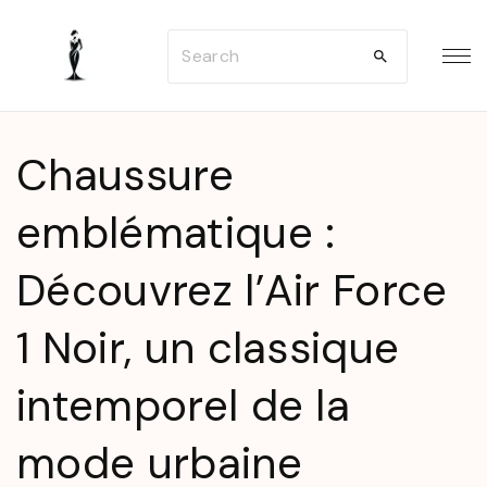
S
S
k
e
i
a
p
r
t
Chaussure
c
o
h
emblématique :
c
f
o
Découvrez l’Air Force
o
n
r
t
1 Noir, un classique
:
e
n
intemporel de la
t
mode urbaine