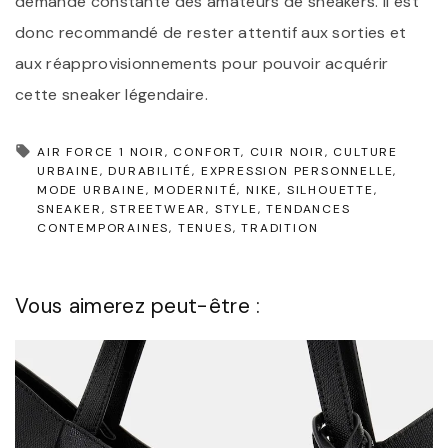
demande constante des amateurs de sneakers. Il est
donc recommandé de rester attentif aux sorties et
aux réapprovisionnements pour pouvoir acquérir
cette sneaker légendaire.
AIR FORCE 1 NOIR
CONFORT
CUIR NOIR
CULTURE
URBAINE
DURABILITÉ
EXPRESSION PERSONNELLE
MODE URBAINE
MODERNITÉ
NIKE
SILHOUETTE
SNEAKER
STREETWEAR
STYLE
TENDANCES
CONTEMPORAINES
TENUES
TRADITION
Vous aimerez peut-être :