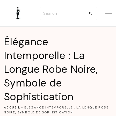
S
S
k
e
i
a
p
r
t
Élégance
c
o
h
Intemporelle : La
c
f
o
Longue Robe Noire,
o
n
r
t
Symbole de
:
e
n
Sophistication
t
ACCUEIL
»
ÉLÉGANCE INTEMPORELLE : LA LONGUE ROBE
NOIRE, SYMBOLE DE SOPHISTICATION