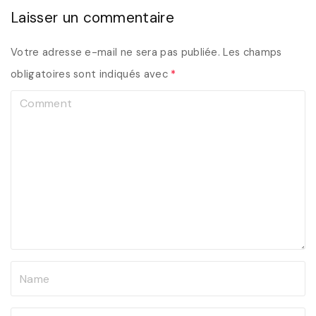
Laisser un commentaire
Votre adresse e-mail ne sera pas publiée.
Les champs
obligatoires sont indiqués avec
*
C
o
m
m
e
n
t
N
a
m