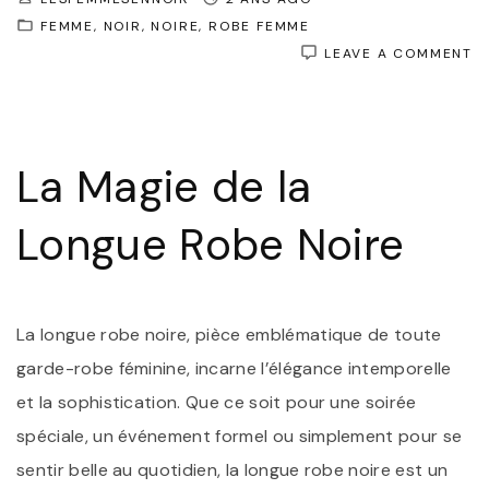
FEMME
NOIR
NOIRE
ROBE FEMME
O
LEAVE A COMMENT
É
I
:
L
L
La Magie de la
R
NO
S
Longue Robe Noire
D
S
La longue robe noire, pièce emblématique de toute
garde-robe féminine, incarne l’élégance intemporelle
et la sophistication. Que ce soit pour une soirée
spéciale, un événement formel ou simplement pour se
sentir belle au quotidien, la longue robe noire est un