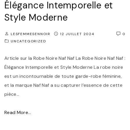
m
Élégance Intemporelle et
e
e
Style Moderne
l
"
l
LESFEMMESENNOIR
12 JUILLET 2024
0
e
UNCATEGORIZED
:
L
Article sur la Robe Noire Naf Naf La Robe Noire Naf Naf :
a
Élégance Intemporelle et Style Moderne La robe noire
R
est un incontournable de toute garde-robe féminine,
o
et la marque Naf Naf a su capturer l’essence de cette
b
pièce
…
e
N
"
Read More...
o
L
i