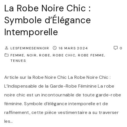
M
La Robe Noire Chic :
i
u
r
Symbole d’Élégance
s
e
t
Intemporelle
:
-
L
H
LESFEMMESENNOIR
16 MARS 2024
0
’
a
FEMME
NOIR
ROBE
ROBE CHIC
ROBE FEMME
É
TENUES
v
l
e
é
Article sur la Robe Noire Chic La Robe Noire Chic :
d
g
L’Indispensable de la Garde-Robe Féminine La robe
e
a
noire chic est un incontournable de toute garde-robe
l
n
féminine. Symbole d’élégance intemporelle et de
a
c
raffinement, cette pièce vestimentaire a su traverser
G
e
les
…
a