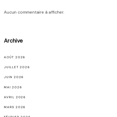
p
e
c
o
Aucun commentaire à afficher.
a
r
s
t
e
i
l
Archive
o
l
n
e
"
"
AOÛT 2026
JUILLET 2026
JUIN 2026
MAI 2026
AVRIL 2026
MARS 2026