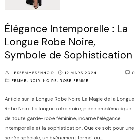
H
i
o
c
Élégance Intemporelle : La
n
:
n
S
Longue Robe Noire,
e
y
Symbole de Sophistication
u
m
r
b
LESFEMMESENNOIR
12 MARS 2024
0
"
o
FEMME
NOIR
NOIRE
ROBE FEMME
l
e
Article sur la Longue Robe Noire La Magie de la Longue
d
Robe Noire La longue robe noire, pièce emblématique
’
de toute garde-robe féminine, incarne l’élégance
É
intemporelle et la sophistication. Que ce soit pour une
l
soirée spéciale, un événement formel ou
…