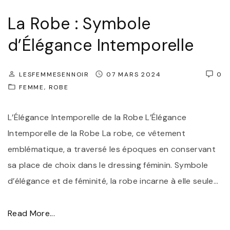
m
l
La Robe : Symbole
p
l
o
d’Élégance Intemporelle
e
r
"
e
LESFEMMESENNOIR
07 MARS 2024
0
l
FEMME
ROBE
l
e
L’Élégance Intemporelle de la Robe L’Élégance
:
Intemporelle de la Robe La robe, ce vêtement
L
emblématique, a traversé les époques en conservant
a
sa place de choix dans le dressing féminin. Symbole
L
d’élégance et de féminité, la robe incarne à elle seule
…
o
n
"
Read More...
g
L