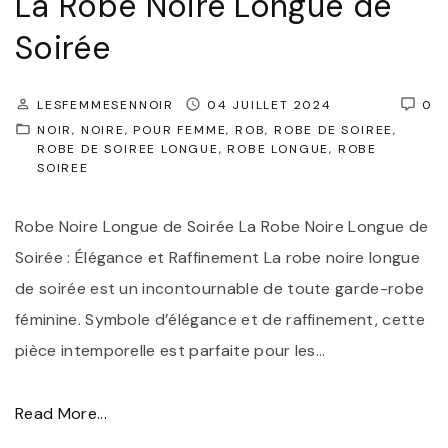
La Robe Noire Longue de
o
f
l
Soirée
:
e
É
d
LESFEMMESENNOIR
04 JUILLET 2024
0
l
e
NOIR
NOIRE
POUR FEMME
ROB
ROBE DE SOIREE
é
ROBE DE SOIREE LONGUE
ROBE LONGUE
ROBE
R
SOIREE
g
a
a
f
Robe Noire Longue de Soirée La Robe Noire Longue de
n
f
Soirée : Élégance et Raffinement La robe noire longue
c
i
de soirée est un incontournable de toute garde-robe
e
n
féminine. Symbole d’élégance et de raffinement, cette
I
e
pièce intemporelle est parfaite pour les
…
n
m
t
e
"
Read More...
e
n
É