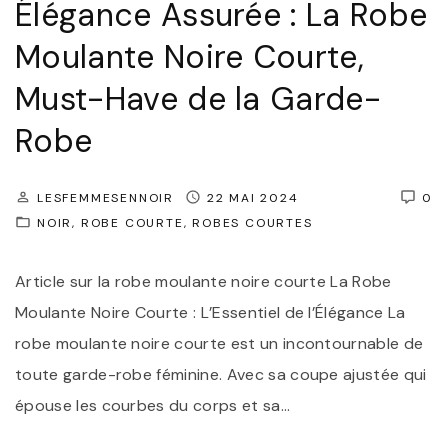
Élégance Assurée : La Robe
s
n
M
s
e
Moulante Noire Courte,
o
i
m
d
Must-Have de la Garde-
q
e
e
u
Robe
n
r
e
t
n
"
:
LESFEMMESENNOIR
22 MAI 2024
0
e
NOIR
ROBE COURTE
ROBES COURTES
L
"
a
Article sur la robe moulante noire courte La Robe
R
Moulante Noire Courte : L’Essentiel de l’Élégance La
o
robe moulante noire courte est un incontournable de
b
toute garde-robe féminine. Avec sa coupe ajustée qui
e
épouse les courbes du corps et sa
…
N
o