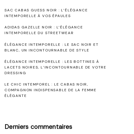
o
m
’
SAC CABAS GUESS NOIR : L’ÉLÉGANCE
e
b
É
n
INTEMPORELLE À VOS ÉPAULES
o
l
ADIDAS GAZELLE NOIR : L’ÉLÉGANCE
d
l
é
INTEMPORELLE DU STREETWEAR
e
e
g
ÉLÉGANCE INTEMPORELLE : LE SAC NOIR ET
d
a
BLANC, UN INCONTOURNABLE DE STYLE
s
e
n
ÉLÉGANCE INTEMPORELLE : LES BOTTINES À
a
LACETS NOIRES, L’INCONTOURNABLE DE VOTRE
S
c
DRESSING
o
r
e
LE CHIC INTEMPOREL : LE CABAS NOIR,
p
I
COMPAGNON INDISPENSABLE DE LA FEMME
t
ÉLÉGANTE
h
n
i
i
t
s
e
c
t
m
Derniers commentaires
l
i