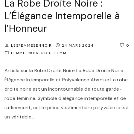
La Robe Droite Noire :
é
r
e
L’Élégance Intemporelle à
é
:
e
l’Honneur
L
"
a
LESFEMMESENNOIR
24 MARS 2024
0
R
FEMME
NOIR
ROBE FEMME
o
b
Article sur la Robe Droite Noire La Robe Droite Noire :
e
Élégance Intemporelle et Polyvalence Absolue La robe
M
droite noire est un incontournable de toute garde-
o
robe féminine. Symbole d’élégance intemporelle et de
u
raffinement, cette pièce vestimentaire polyvalente est
l
un véritable
…
a
n