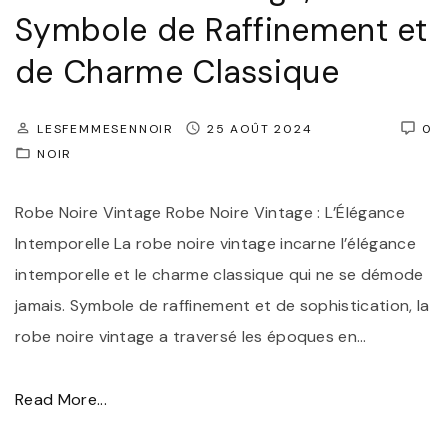
r
Symbole de Raffinement et
m
t
i
de Charme Classique
:
n
L
i
e
LESFEMMESENNOIR
25 AOÛT 2024
0
n
NOIR
P
"
a
Robe Noire Vintage Robe Noire Vintage : L’Élégance
n
Intemporelle La robe noire vintage incarne l’élégance
t
intemporelle et le charme classique qui ne se démode
a
jamais. Symbole de raffinement et de sophistication, la
l
robe noire vintage a traversé les époques en
…
o
n
"
Read More...
L
É
a