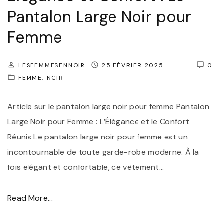
i
Pantalon Large Noir pour
c
Femme
:
L
LESFEMMESENNOIR
25 FÉVRIER 2025
0
’
FEMME
NOIR
É
l
Article sur le pantalon large noir pour femme Pantalon
é
Large Noir pour Femme : L’Élégance et le Confort
g
Réunis Le pantalon large noir pour femme est un
a
incontournable de toute garde-robe moderne. À la
n
fois élégant et confortable, ce vêtement
…
c
e
"
Read More...
I
É