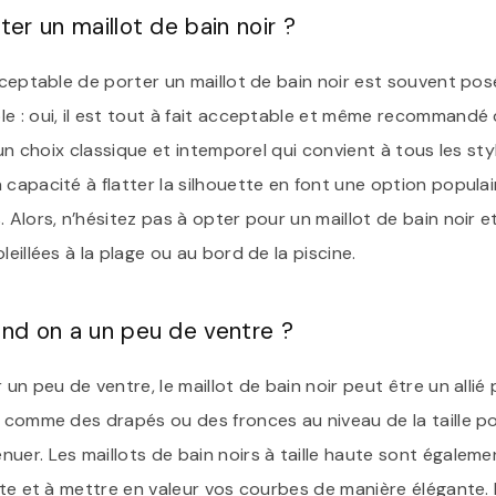
er un maillot de bain noir ?
acceptable de porter un maillot de bain noir est souvent p
e : oui, il est tout à fait acceptable et même recommandé 
t un choix classique et intemporel qui convient à tous les sty
 capacité à flatter la silhouette en font une option popula
 Alors, n’hésitez pas à opter pour un maillot de bain noir e
leillées à la plage ou au bord de la piscine.
and on a un peu de ventre ?
 un peu de ventre, le maillot de bain noir peut être un alli
s comme des drapés ou des fronces au niveau de la taille p
er. Les maillots de bain noirs à taille haute sont égalemen
ette et à mettre en valeur vos courbes de manière élégante.