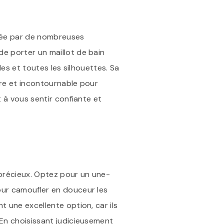
osée par de nombreuses
de porter un maillot de bain
les et toutes les silhouettes. Sa
ire et incontournable pour
t à vous sentir confiante et
é précieux. Optez pour un une-
our camoufler en douceur les
t une excellente option, car ils
 En choisissant judicieusement