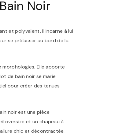
Bain Noir
DE
BAIN
NOIR,
INDISPENSABLE
DE
t et polyvalent, il incarne à lui
L’ÉTÉ
our se prélasser au bord de la
de morphologies. Elle apporte
lot de bain noir se marie
tiel pour créer des tenues
ain noir est une pièce
eil oversize et un chapeau à
allure chic et décontractée.