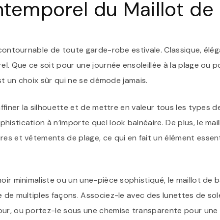
temporel du Maillot de 
ncontournable de toute garde-robe estivale. Classique, élégan
el. Que ce soit pour une journée ensoleillée à la plage ou p
 est un choix sûr qui ne se démode jamais.
affiner la silhouette et de mettre en valeur tous les types 
istication à n’importe quel look balnéaire. De plus, le mail
res et vêtements de plage, ce qui en fait un élément essen
oir minimaliste ou un une-pièce sophistiqué, le maillot de b
e de multiples façons. Associez-le avec des lunettes de sol
our, ou portez-le sous une chemise transparente pour une 