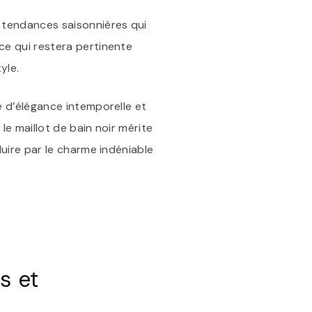
x tendances saisonnières qui
èce qui restera pertinente
yle.
le d’élégance intemporelle et
le maillot de bain noir mérite
duire par le charme indéniable
s et