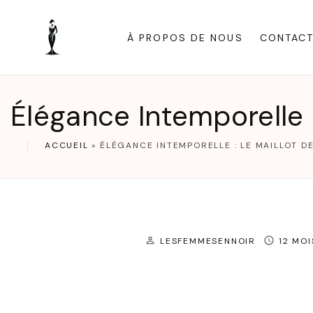
S
k
À PROPOS DE NOUS
CONTAC
i
p
t
Élégance Intemporelle :
o
c
ACCUEIL
»
ÉLÉGANCE INTEMPORELLE : LE MAILLOT DE
o
n
t
e
LESFEMMESENNOIR
12 MO
n
t