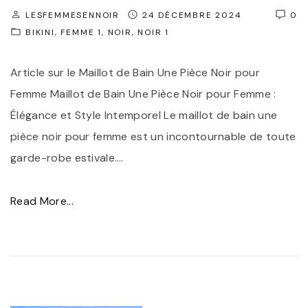
n
LESFEMMESENNOIR
24 DÉCEMBRE 2024
0
e
d
BIKINI
FEMME 1
NOIR
NOIR 1
:
i
L
s
Article sur le Maillot de Bain Une Pièce Noir pour
e
p
Femme Maillot de Bain Une Pièce Noir pour Femme :
M
e
Élégance et Style Intemporel Le maillot de bain une
a
n
pièce noir pour femme est un incontournable de toute
i
s
garde-robe estivale.
…
l
a
l
b
"
Read More...
o
l
É
t
e
l
d
d
é
e
e
g
B
l
a