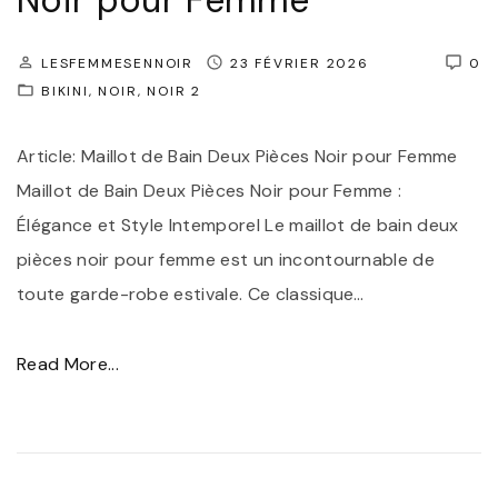
Noir pour Femme
l
"
l
LESFEMMESENNOIR
23 FÉVRIER 2026
0
o
BIKINI
NOIR
NOIR 2
t
Article: Maillot de Bain Deux Pièces Noir pour Femme
d
Maillot de Bain Deux Pièces Noir pour Femme :
e
Élégance et Style Intemporel Le maillot de bain deux
b
pièces noir pour femme est un incontournable de
a
toute garde-robe estivale. Ce classique
…
i
n
"
Read More...
f
É
e
l
m
é
m