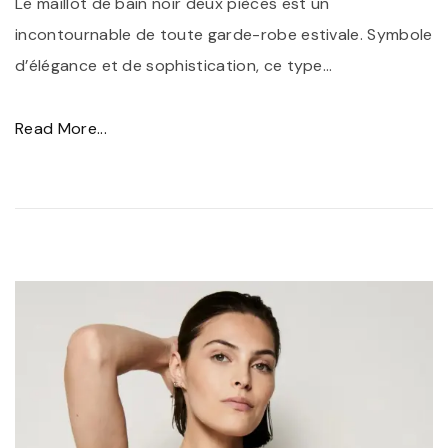
Le maillot de bain noir deux pièces est un
incontournable de toute garde-robe estivale. Symbole
d’élégance et de sophistication, ce type
…
"
Read More...
É
l
é
g
a
n
c
e
i
n