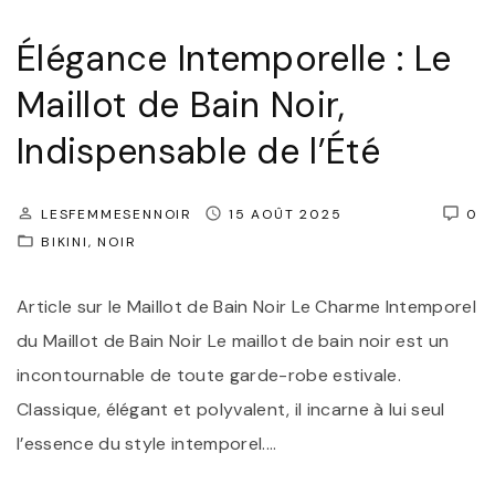
g
e
a
n
Élégance Intemporelle : Le
n
o
Maillot de Bain Noir,
c
i
Indispensable de l’Été
e
r
A
e
s
t
LESFEMMESENNOIR
15 AOÛT 2025
0
s
BIKINI
NOIR
b
u
l
Article sur le Maillot de Bain Noir Le Charme Intemporel
r
a
du Maillot de Bain Noir Le maillot de bain noir est un
é
n
incontournable de toute garde-robe estivale.
e
c
Classique, élégant et polyvalent, il incarne à lui seul
:
,
l’essence du style intemporel.
…
L
u
e
n