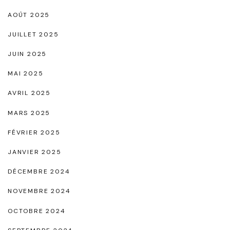
y
AOÛT 2025
m
JUILLET 2025
b
JUIN 2025
o
MAI 2025
l
AVRIL 2025
e
d
MARS 2025
e
FÉVRIER 2025
R
JANVIER 2025
a
DÉCEMBRE 2024
f
f
NOVEMBRE 2024
i
OCTOBRE 2024
n