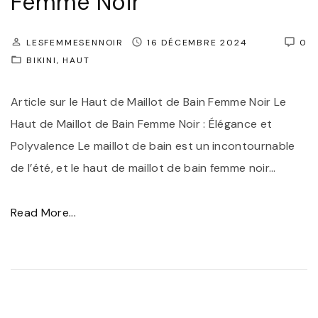
Femme Noir
p
l
o
e
LESFEMMESENNOIR
16 DÉCEMBRE 2024
0
u
:
BIKINI
HAUT
r
L
F
e
Article sur le Haut de Maillot de Bain Femme Noir Le
e
m
Haut de Maillot de Bain Femme Noir : Élégance et
m
a
Polyvalence Le maillot de bain est un incontournable
m
i
de l’été, et le haut de maillot de bain femme noir
…
e
l
"
l
"
Read More...
o
É
t
l
d
é
e
g