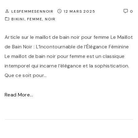
p
e
o
o
u
d
LESFEMMESENNOIR
12 MARS 2025
0
r
BIKINI
FEMME
NOIR
x
a
e
P
b
Article sur le maillot de bain noir pour femme Le Maillot
l
i
l
de Bain Noir : L’Incontournable de l’Élégance Féminine
l
è
e
Le maillot de bain noir pour femme est un classique
e
c
"
intemporel qui incarne l’élégance et la sophistication.
:
e
Que ce soit pour
…
L
s
e
N
"
Read More...
M
o
É
a
i
l
i
r
é
l
p
g
l
o