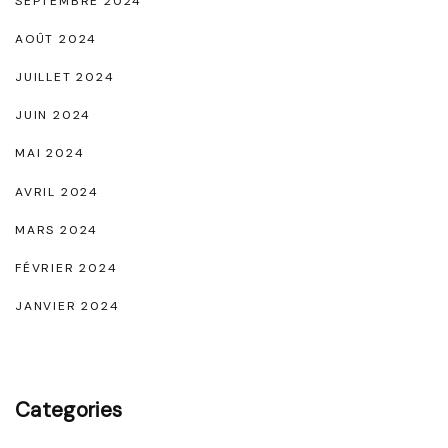
SEPTEMBRE 2024
e
AOÛT 2024
m
e
JUILLET 2024
n
JUIN 2024
t
MAI 2024
"
AVRIL 2024
MARS 2024
FÉVRIER 2024
JANVIER 2024
Categories