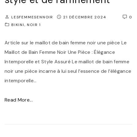
m
e
e
:
LESFEMMESENNOIR
21 DÉCEMBRE 2024
0
"
L
BIKINI
NOIR 1
e
Article sur le maillot de bain femme noir une pièce Le
M
Maillot de Bain Femme Noir Une Pièce : Élégance
a
Intemporelle et Style Assuré Le maillot de bain femme
i
noir une pièce incarne à lui seul l’essence de l’élégance
l
intemporelle
l
…
o
t
"
Read More...
d
É
e
l
B
é