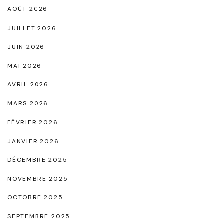
B
AOÛT 2026
a
JUILLET 2026
i
JUIN 2026
n
MAI 2026
F
e
AVRIL 2026
m
MARS 2026
m
FÉVRIER 2026
e
JANVIER 2026
N
o
DÉCEMBRE 2025
i
NOVEMBRE 2025
r
OCTOBRE 2025
,
SEPTEMBRE 2025
S