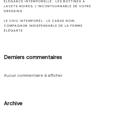
ÉLÉGANCE INTEMPORELLE : LES BOTTINES À
i
o
LACETS NOIRES, L’INCONTOURNABLE DE VOTRE
l
DRESSING
n
i
e
LE CHIC INTEMPOREL : LE CABAS NOIR,
e
r
:
COMPAGNON INDISPENSABLE DE LA FEMME
m
"
L
ÉLÉGANTE
e
e
n
M
t
a
Derniers commentaires
"
i
l
Aucun commentaire à afficher.
l
o
t
d
Archive
e