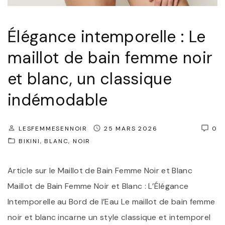
p
t
Élégance intemporelle : Le
e
z
maillot de bain femme noir
l
et blanc, un classique
e
indémodable
m
a
i
LESFEMMESENNOIR
25 MARS 2026
0
BIKINI
BLANC
NOIR
l
l
Article sur le Maillot de Bain Femme Noir et Blanc
o
Maillot de Bain Femme Noir et Blanc : L’Élégance
t
Intemporelle au Bord de l’Eau Le maillot de bain femme
d
noir et blanc incarne un style classique et intemporel
e