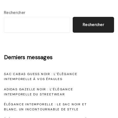
d
l
g
e
o
a
Rechercher
s
t
n
Rechercher
t
d
c
y
e
e
l
B
i
e
a
n
Derniers messages
e
i
t
t
n
e
SAC CABAS GUESS NOIR : L’ÉLÉGANCE
d
F
m
INTEMPORELLE À VOS ÉPAULES
e
e
p
ADIDAS GAZELLE NOIR : L’ÉLÉGANCE
r
m
o
INTEMPORELLE DU STREETWEAR
a
m
r
ÉLÉGANCE INTEMPORELLE : LE SAC NOIR ET
f
e
e
BLANC, UN INCONTOURNABLE DE STYLE
f
N
l