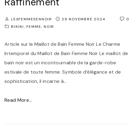
Raffinement
e
e
p
:
LESFEMMESENNOIR
29 NOVEMBRE 2024
0
i
L
BIKINI
FEMME
NOIR
è
e
c
H
Article sur le Maillot de Bain Femme Noir Le Charme
e
a
Intemporel du Maillot de Bain Femme Noir Le maillot de
,
u
bain noir est un incontournable de la garde-robe
s
t
estivale de toute femme. Symbole d’élégance et de
y
d
sophistication, il incarne à
…
m
e
b
M
"
Read More...
o
a
É
l
i
l
e
l
é