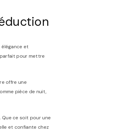
SÉDUCTION
:
LA
Séduction
NUISETTE
NOIRE,
SYMBOLE
DE
RAFFINEMENT
s élégance et
FÉMININ
parfait pour mettre
ire offre une
 comme pièce de nuit,
s. Que ce soit pour une
lle et confiante chez