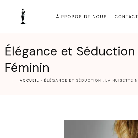
S
k
À PROPOS DE NOUS
CONTAC
i
p
t
Élégance et Séduction 
o
c
Féminin
o
n
ACCUEIL
»
ÉLÉGANCE ET SÉDUCTION : LA NUISETTE 
t
e
n
t