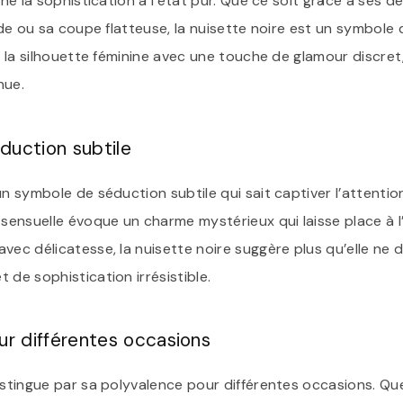
rne la sophistication à l’état pur. Que ce soit grâce à ses dé
uide ou sa coupe flatteuse, la nuisette noire est un symbole
er la silhouette féminine avec une touche de glamour discre
nue.
duction subtile
un symbole de séduction subtile qui sait captiver l’attention
 sensuelle évoque un charme mystérieux qui laisse place à l
vec délicatesse, la nuisette noire suggère plus qu’elle ne dé
 de sophistication irrésistible.
ur différentes occasions
istingue par sa polyvalence pour différentes occasions. Qu