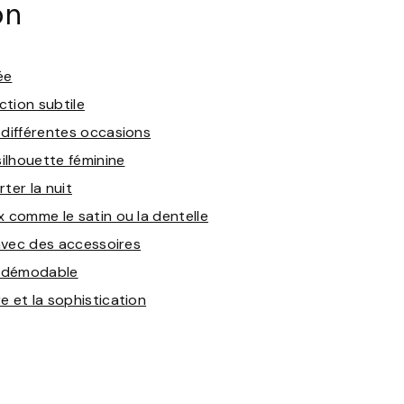
on
ée
tion subtile
 différentes occasions
silhouette féminine
ter la nuit
x comme le satin ou la dentelle
 avec des accessoires
 indémodable
e et la sophistication