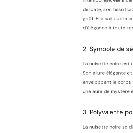
intemporelle, elle inca
délicate, son tissu fl
goût. Elle sait sublim
d’élégance à toute te
2. Symbole de sé
La nuisette noire est 
Son allure élégante et
enveloppant le corps a
une aura de mystère et
3. Polyvalente po
La nuisette noire se d