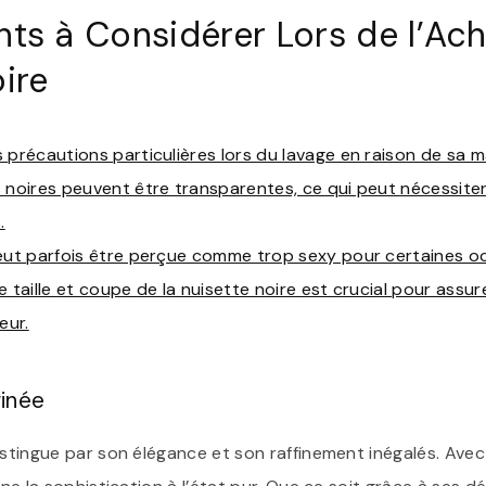
nts à Considérer Lors de l’Ach
ire
 précautions particulières lors du lavage en raison de sa ma
 noires peuvent être transparentes, ce qui peut nécessiter
.
eut parfois être perçue comme trop sexy pour certaines oc
e taille et coupe de la nuisette noire est crucial pour assu
eur.
finée
istingue par son élégance et son raffinement inégalés. Avec