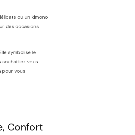
délicats ou un kimono
our des occasions
lle symbolise le
s souhaitiez vous
là pour vous
e, Confort