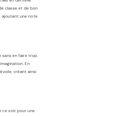
tails en dentelle
 de classe et de bon
t, ajoutant une note
 sans en faire trop.
’imagination. En
voile, créant ainsi
e ce soit pour une