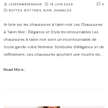
o
LESFEMMESENNOIR
18 JUIN 2026
0
t
BOTTES
BOTTINES
NOIR
SANDALES
t
Article sur les chaussures à talon noir Les Chaussures
i
à Talon Noir : Élégance et Style Incontournables Les
n
chaussures à talon noir sont un incontournable de
e
toute garde-robe féminine. Symboles d’élégance et de
s
raffinement, ces chaussures ajoutent une touche de
…
à
L
"
a
Read More...
É
c
l
e
é
t
g
s
a
N