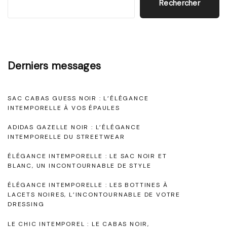
t
t
Rechercher
d
t
s
p
u
"
i
c
a
o
t
Derniers messages
i
g
n
o
SAC CABAS GUESS NOIR : L’ÉLÉGANCE
d
e
n
INTEMPORELLE À VOS ÉPAULES
e
:
ADIDAS GAZELLE NOIR : L’ÉLÉGANCE
INTEMPORELLE DU STREETWEAR
L
s
a
ÉLÉGANCE INTEMPORELLE : LE SAC NOIR ET
a
BLANC, UN INCONTOURNABLE DE STYLE
N
r
u
ÉLÉGANCE INTEMPORELLE : LES BOTTINES À
LACETS NOIRES, L’INCONTOURNABLE DE VOTRE
i
DRESSING
t
s
LE CHIC INTEMPOREL : LE CABAS NOIR,