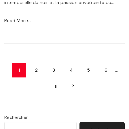
intemporelle du noir et la passion envoûtante du
…
l
o
"
Read More...
n
É
s
l
N
é
o
g
i
a
N
r
1
2
3
4
5
6
…
n
s
a
c
O
N
11
v
e
u
e
e
i
v
t
e
g
x
Rechercher
S
r
a
é