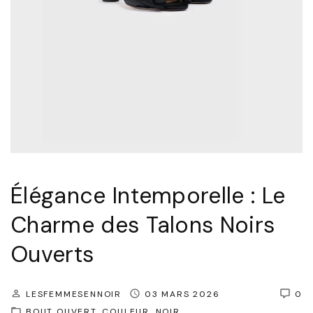
m
o
e
r
"
e
l
l
e
:
L
e
Élégance Intemporelle : Le
m
Charme des Talons Noirs
a
i
Ouverts
l
l
LESFEMMESENNOIR
03 MARS 2026
0
o
BOUT OUVERT
COULEUR
NOIR