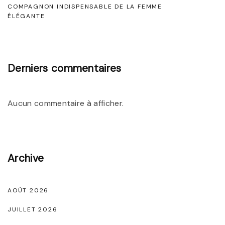
i
e
COMPAGNON INDISPENSABLE DE LA FEMME
ÉLÉGANTE
t
c
t
l
e
e
Derniers commentaires
e
n
s
D
Aucun commentaire à afficher.
e
n
t
Archive
e
l
AOÛT 2026
l
e
JUILLET 2026
N