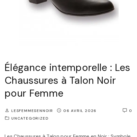
i
c
:
L
’
É
l
Élégance intemporelle : Les
é
Chaussures à Talon Noir
g
pour Femme
a
n
c
LESFEMMESENNOIR
06 AVRIL 2026
0
UNCATEGORIZED
e
I
Les Chaussures à Talon pour Femme en Noir : Symbole