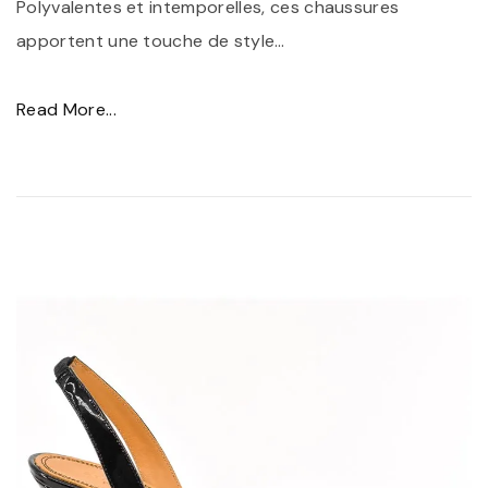
Polyvalentes et intemporelles, ces chaussures
apportent une touche de style
…
"
Read More...
É
l
é
g
a
n
c
e
i
n
t