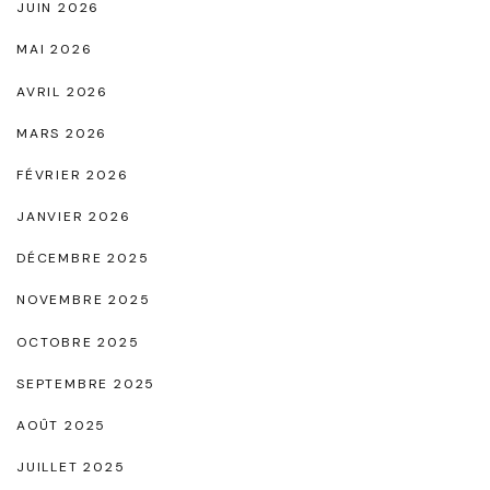
JUIN 2026
o
MAI 2026
i
AVRIL 2026
r
e
MARS 2026
e
FÉVRIER 2026
t
JANVIER 2026
R
DÉCEMBRE 2025
o
u
NOVEMBRE 2025
g
OCTOBRE 2025
e
SEPTEMBRE 2025
"
AOÛT 2025
JUILLET 2025