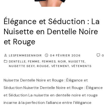
:
L
Élégance et Séduction : La
e
Nuisette en Dentelle Noire
C
h
et Rouge
a
r
LESFEMMESENNOIR
04 FÉVRIER 2026
0
m
DENTELLE
FEMME
FEMMES
NOIR
NUISETTE
e
NUISETTE SEXY
ROUGE
VÊTEMENT
VÊTEMENTS
d
Nuisette Dentelle Noire et Rouge : Élégance et
e
Séduction Nuisette Dentelle Noire et Rouge : Élégance
s
et Séduction La nuisette en dentelle noire et rouge
T
incarne à la perfection l’alliance entre l’élégance
a