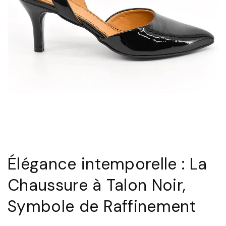
e
m
p
o
r
e
l
l
e
:
Élégance intemporelle : La
L
Chaussure à Talon Noir,
e
s
Symbole de Raffinement
B