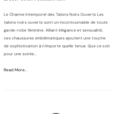
t
Le Charme Intemporel des Talons Noirs Ouverts Les
d
talons noirs ouverts sont un incontournable de toute
e
garde-robe féminine. Alliant élégance et sensualité,
b
ces chaussures emblématiques ajoutent une touche
a
de sophistication à n’importe quelle tenue. Que ce soit
i
pour une soirée
…
n
u
"
Read More...
n
É
e
l
p
é
i
g
è
a
c