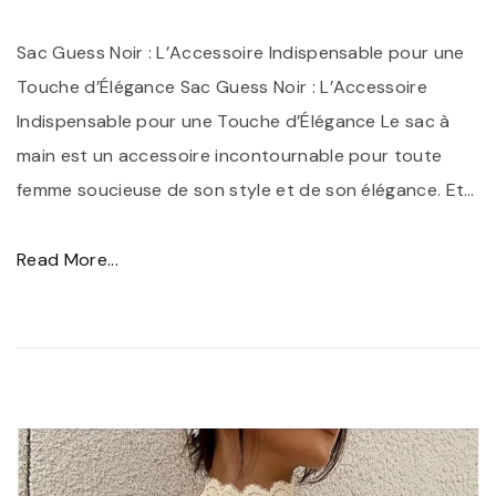
c
e
Sac Guess Noir : L’Accessoire Indispensable pour une
à
Touche d’Élégance Sac Guess Noir : L’Accessoire
v
Indispensable pour une Touche d’Élégance Le sac à
o
main est un accessoire incontournable pour toute
s
femme soucieuse de son style et de son élégance. Et
…
p
i
"
Read More...
e
S
d
a
s
c
"
G
u
e