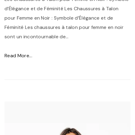
n
d’Élégance et de Féminité Les Chaussures à Talon
t
pour Femme en Noir : Symbole d’Élégance et de
e
Féminité Les chaussures à talon pour femme en noir
m
sont un incontournable de
…
p
o
"
Read More...
r
É
e
l
l
é
l
g
e
a
a
n
u
c
F
e
é