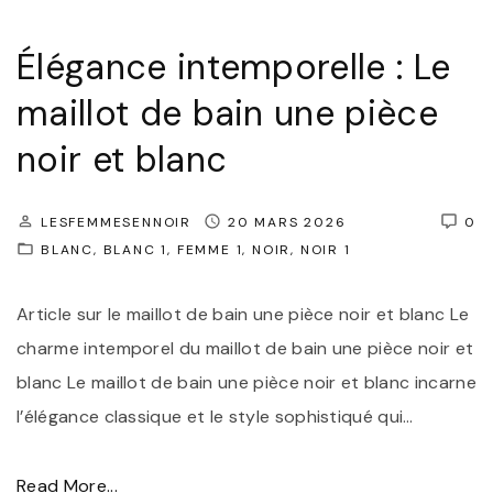
e
s
Élégance intemporelle : Le
C
maillot de bain une pièce
h
a
noir et blanc
u
s
LESFEMMESENNOIR
20 MARS 2026
0
s
BLANC
BLANC 1
FEMME 1
NOIR
NOIR 1
u
r
Article sur le maillot de bain une pièce noir et blanc Le
e
charme intemporel du maillot de bain une pièce noir et
s
blanc Le maillot de bain une pièce noir et blanc incarne
à
l’élégance classique et le style sophistiqué qui
…
T
a
"
Read More...