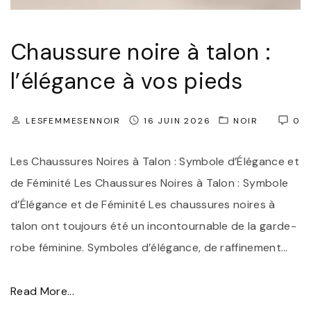
t
J
"
u
Chaussure noire à talon :
p
l’élégance à vos pieds
e
F
e
LESFEMMESENNOIR
16 JUIN 2026
NOIR
0
n
Les Chaussures Noires à Talon : Symbole d’Élégance et
d
de Féminité Les Chaussures Noires à Talon : Symbole
u
d’Élégance et de Féminité Les chaussures noires à
e
talon ont toujours été un incontournable de la garde-
N
robe féminine. Symboles d’élégance, de raffinement
…
o
i
"
r
Read More...