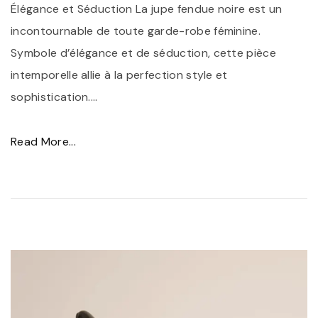
Élégance et Séduction La jupe fendue noire est un
a
D
incontournable de toute garde-robe féminine.
l
r
Symbole d’élégance et de séduction, cette pièce
o
e
intemporelle allie à la perfection style et
n
s
sophistication.
…
N
s
o
i
"
Read More...
i
n
É
r
g
l
,
"
é
S
g
y
a
m
n
b
c
o
e