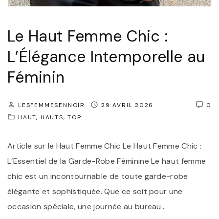
c
e
Le Haut Femme Chic :
I
L’Élégance Intemporelle au
n
t
Féminin
e
m
LESFEMMESENNOIR
29 AVRIL 2026
0
p
HAUT
HAUTS
TOP
o
Article sur le Haut Femme Chic Le Haut Femme Chic :
r
L’Essentiel de la Garde-Robe Féminine Le haut femme
e
chic est un incontournable de toute garde-robe
l
élégante et sophistiquée. Que ce soit pour une
l
occasion spéciale, une journée au bureau
…
e