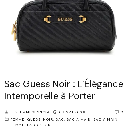
t
e
a
I
l
n
o
t
n
e
:
m
l
p
’
o
é
r
Sac Guess Noir : L’Élégance
l
e
Intemporelle à Porter
é
l
g
"
a
LESFEMMESENNOIR
07 MAI 2026
0
FEMME
GUESS
NOIR
SAC
SAC A MAIN
SAC A MAIN
n
FEMME
SAC GUESS