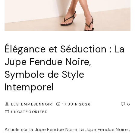
e
o
:
u
L
r
a
n
C
a
Élégance et Séduction : La
h
b
Jupe Fendue Noire,
a
l
u
e
Symbole de Style
s
d
Intemporel
s
e
u
V
LESFEMMESENNOIR
17 JUIN 2026
0
r
o
UNCATEGORIZED
e
t
à
r
Article sur la Jupe Fendue Noire La Jupe Fendue Noire :
T
e