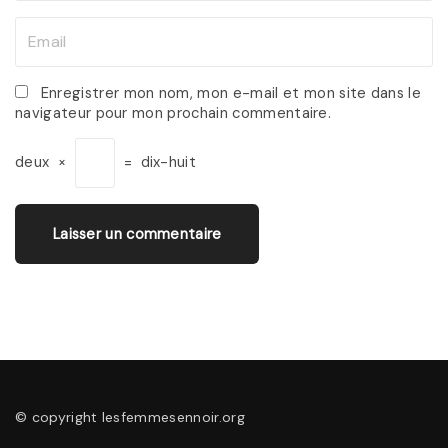
m
E
e
m
*
a
Enregistrer mon nom, mon e-mail et mon site dans le
navigateur pour mon prochain commentaire.
i
l
deux
×
=
dix-huit
*
© copyright lesfemmesennoir.org