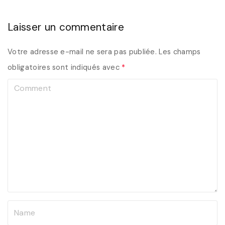
Laisser un commentaire
Votre adresse e-mail ne sera pas publiée.
Les champs
obligatoires sont indiqués avec
*
C
o
m
m
e
n
t
N
a