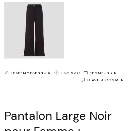
LESFEMMESENNOIR
1 AN AGO
FEMME
NOIR
O
LEAVE A COMMENT
É
E
C
:
L
Pantalon Large Noir
P
L
N
P