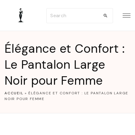
S
S
k
e
i
a
p
r
t
Élégance et Confort :
c
o
h
Le Pantalon Large
c
f
o
Noir pour Femme
o
n
r
t
ACCUEIL
»
ÉLÉGANCE ET CONFORT : LE PANTALON LARGE
:
e
NOIR POUR FEMME
n
t